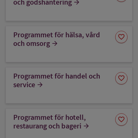
och godshantering
arrow_forward
favorit
Programmet för hälsa, vård
Spara
favorite
som
och omsorg
arrow_forward
favorit
Programmet för handel och
Spara
favorite
som
service
arrow_forward
favorit
Programmet för hotell,
Spara
favorite
som
restaurang och bageri
arrow_forward
favorit