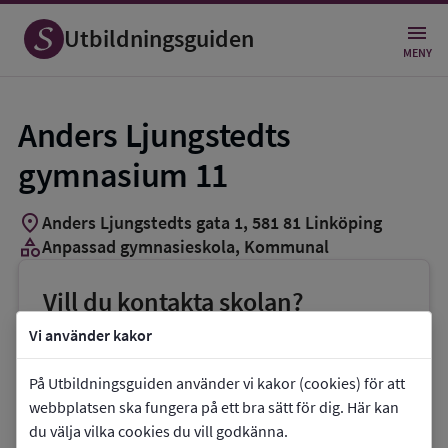
Utbildningsguiden
MENY
Anders Ljungstedts
gymnasium 11
location_on
Anders Ljungstedts gata 1
,
581
81
Linköping
category
Anpassad gymnasieskola
, Kommunal
Vill du kontakta skolan?
phone
Telefon:
013-207600
Vi använder kakor
mail
E-post:
helena.djerf@utb.linkoping.se
På Utbildningsguiden använder vi kakor (cookies) för att
link
Webbplats:
Anders Ljungstedts gymnasium
webbplatsen ska fungera på ett bra sätt för dig. Här kan
du välja vilka cookies du vill godkänna.
11