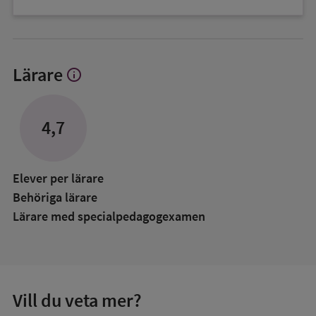
Lärare
info
Visa
mer
om
Lärare
4,7
Elever per lärare
Behöriga lärare
Lärare med specialpedagog­examen
Vill du veta mer?