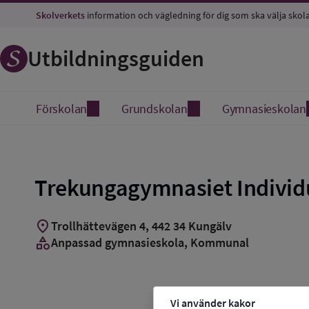
Skolverkets
information och vägledning för dig som ska välja skol
Utbildningsguiden
Förskolan
Grundskolan
Gymnasieskolan
Trekungagymnasiet Individu
location_on
Trollhättevägen 4
,
442
34
Kungälv
category
Anpassad gymnasieskola
, Kommunal
Vi använder kakor