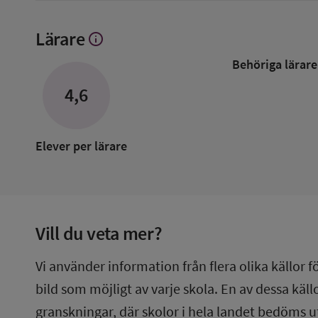
Lärare
info
Visa
mer
Behöriga lärare
om
Lärare
4,6
Elever per lärare
Vill du veta mer?
Vi använder information från flera olika källor f
bild som möjligt av varje skola. En av dessa käl
granskningar, där skolor i hela landet bedöms u