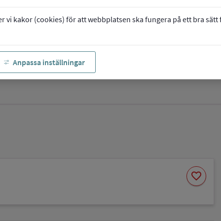
vi kakor (cookies) för att webbplatsen ska fungera på ett bra sätt fö
Anpassa inställningar
Spara
favorite
som
favorit