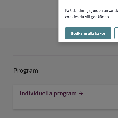
På Utbildningsguiden använder 
cookies du vill godkänna.
Godkänn alla kakor
Program
Individuella program
arrow_forward