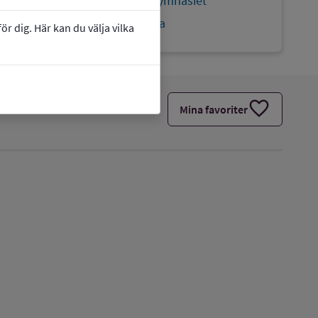
Webbplats:
Trekungagymnasiet
Individuella och nationella
r dig. Här kan du välja vilka
favorite
Mina favoriter