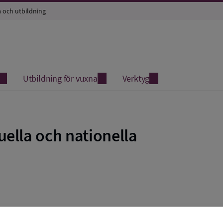
a och utbildning
Utbildning för vuxna
Verktyg
ella och nationella