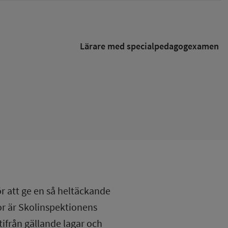
Lärare med specialpedagog­examen
ör att ge en så heltäckande
lor är Skolinspektionens
tifrån gällande lagar och