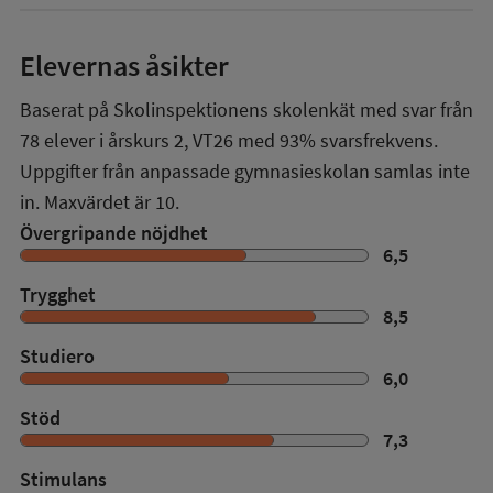
Elevernas åsikter
Baserat på Skolinspektionens skolenkät med svar från
78
elever i
årskurs 2
,
VT26
med
93%
svarsfrekvens.
Uppgifter från anpassade gymnasieskolan samlas inte
in. Maxvärdet är 10.
Övergripande nöjdhet
6,5
Trygghet
8,5
Studiero
6,0
Stöd
7,3
Stimulans