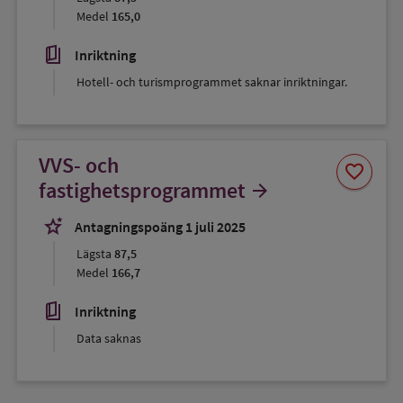
Medel
165,0
book_5
Inriktning
Hotell- och turismprogrammet saknar inriktningar.
VVS- och
Spara
favorite
som
fastighetsprogrammet
arrow_forward
favorit
stars_2
Antagningspoäng 1 juli 2025
Lägsta
87,5
Medel
166,7
book_5
Inriktning
Data saknas