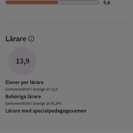
5,6
Lärare
info
Visa
mer
om
Lärare
13,9
Elever per lärare
Genomsnittet i Sverige är 12,5
Behöriga lärare
Genomsnittet i Sverige är 81,9%
Lärare med specialpedagog­examen