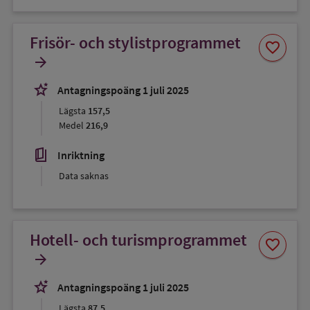
Frisör- och stylistprogrammet
Spara
favorite
som
arrow_forward
favorit
stars_2
Antagningspoäng 1 juli 2025
Lägsta
157,5
Medel
216,9
book_5
Inriktning
Data saknas
Hotell- och turismprogrammet
Spara
favorite
som
arrow_forward
favorit
stars_2
Antagningspoäng 1 juli 2025
Lägsta
87,5