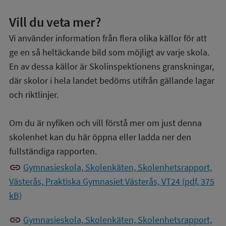
Vill du veta mer?
Vi använder information från flera olika källor för att
ge en så heltäckande bild som möjligt av varje skola.
En av dessa källor är Skolinspektionens granskningar,
där skolor i hela landet bedöms utifrån gällande lagar
och riktlinjer.
Om du är nyfiken och vill förstå mer om just denna
skolenhet kan du här öppna eller ladda ner den
fullständiga rapporten.
link
Gymnasieskola, Skolenkäten, Skolenhetsrapport,
Västerås, Praktiska Gymnasiet Västerås, VT24 (pdf, 375
kB)
link
Gymnasieskola, Skolenkäten, Skolenhetsrapport,