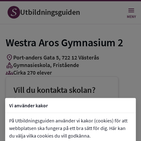
Utbildningsguiden
MENY
Westra Aros Gymnasium 2
location_on
Port-anders Gata 5
,
722
12
Västerås
category
Gymnasieskola
, Fristående
groups_3
Cirka 270 elever
Vill du kontakta skolan?
phone
Telefon:
021-182700
Vi använder kakor
mail
E-post:
anders.tegerhult@ntig.se
På Utbildningsguiden använder vi kakor (cookies) för att
link
Webbplats:
Westra Aros Gymnasium 2
webbplatsen ska fungera på ett bra sätt för dig. Här kan
du välja vilka cookies du vill godkänna.