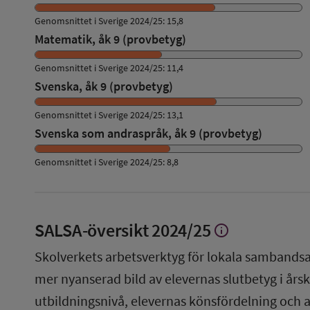
Genomsnittet i Sverige 2024/25: 15,8
Matematik, åk 9 (provbetyg)
Genomsnittet i Sverige 2024/25: 11,4
Svenska, åk 9 (provbetyg)
Genomsnittet i Sverige 2024/25: 13,1
Svenska som andraspråk, åk 9 (provbetyg)
Genomsnittet i Sverige 2024/25: 8,8
SALSA-översikt
2024/25
info
Visa
mer
Skolverkets arbetsverktyg för lokala sambandsa
om
SALSA-
mer nyanserad bild av elevernas slutbetyg i årsku
översikt
utbildningsnivå, elevernas könsfördelning och 