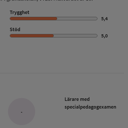
Trygghet
5,4
Stöd
5,0
Lärare med
specialpedagog­examen
-