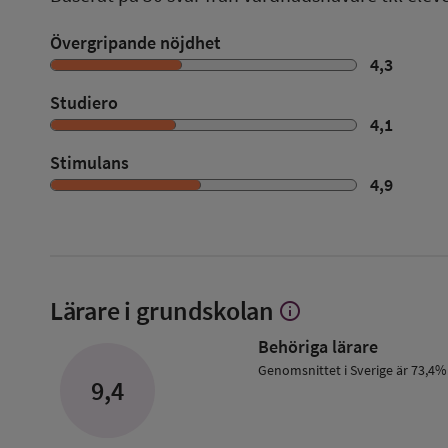
Övergripande nöjdhet
4,3
Studiero
4,1
Stimulans
4,9
Lärare i grundskolan
info
Visa
mer
Behöriga lärare
om
Lärare
Genomsnittet i Sverige är 73,4%
9,4
i
grundskolan