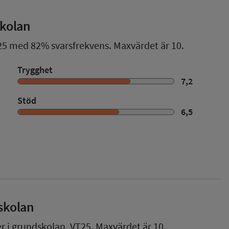
skolan
25
med
82%
svarsfrekvens. Maxvärdet är 10.
Trygghet
7,2
Stöd
6,5
skolan
er i grundskolan,
VT25
. Maxvärdet är 10.