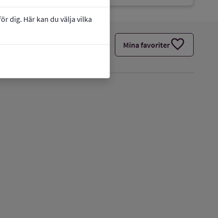
r dig. Här kan du välja vilka
favorite
Mina favoriter