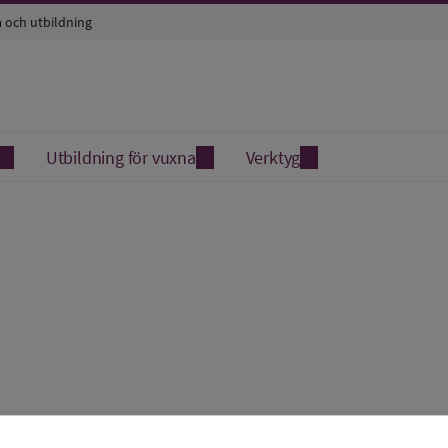
a och utbildning
Utbildning för vuxna
Verktyg