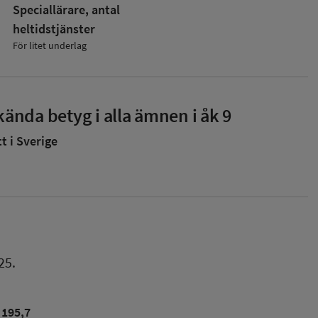
Speciallärare, antal
heltidstjänster
För litet underlag
ända betyg i alla ämnen i åk 9
 i Sverige
25.
195,7