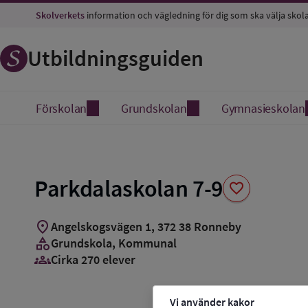
Spara
Skolverkets
information och vägledning för dig som ska välja skol
som
favorit
Utbildningsguiden
Förskolan
Grundskolan
Gymnasieskolan
Parkdalaskolan 7-9
favorite
location_on
Angelskogsvägen 1
,
372
38
Ronneby
category
Grundskola
, Kommunal
groups_3
Cirka 270 elever
Vi använder kakor