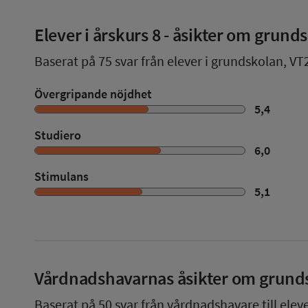
Elever i
årskurs 8
- åsikter om grund
Baserat på
75
svar från elever i grundskolan,
VT
Övergripande nöjdhet
5,4
Studiero
6,0
Stimulans
5,1
Vårdnadshavarnas åsikter om grund
Baserat på
50
svar från vårdnadshavare till elev