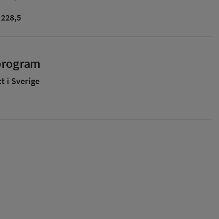
228,5
sprogram
 i Sverige