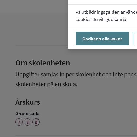
På Utbildningsguiden använder 
cookies du vill godkänna.
Godkänn alla kakor
Om skolenheten
Uppgifter samlas in per skolenhet och inte per s
skolenheter på en skola.
Årskurs
Grundskola
7
8
9