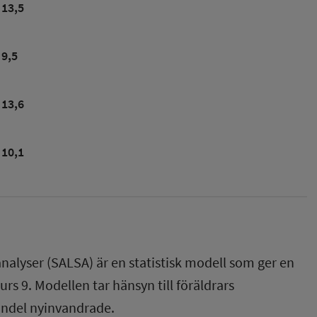
13,5
9,5
13,6
10,1
nalyser (SALSA) är en statistisk modell som ger en
rs 9. Modellen tar hänsyn till föräldrars
andel nyinvandrade.