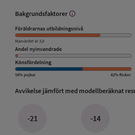
Bakgrundsfaktorer
info
Visa
mer
om
Föräldrarnas utbildningsnivå
Bakgrundsfaktorer
Maxvärdet är 3,0
Andel nyinvandrade
Könsfördelning
58
%
pojkar
42
%
flickor
Avvikelse jämfört med modellberäknat res
-21
-14