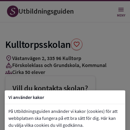
Spara
som
Utbildningsguiden
favorit
MENY
Kulltorpsskolan
favorite
location_on
Västanvägen 2
,
335
96
Kulltorp
category
Förskoleklass och Grundskola
, Kommunal
groups_3
Cirka 50 elever
Vill du kontakta skolan?
phone
Telefon:
0370-333300
Vi använder kakor
mail
E-post:
ku@gnosjo.se
På Utbildningsguiden använder vi kakor (cookies) för att
link
Webbplats:
Kulltorpsskolan
webbplatsen ska fungera på ett bra sätt för dig. Här kan
du välja vilka cookies du vill godkänna.