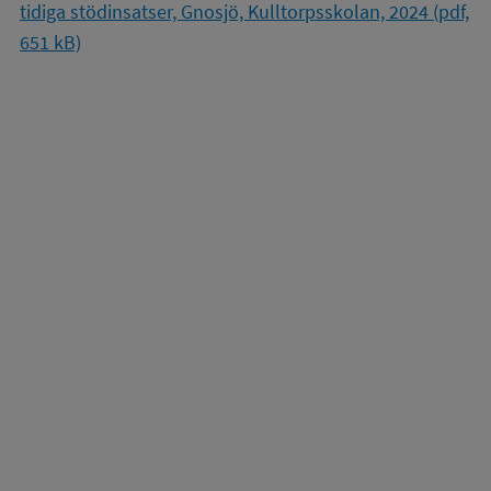
tidiga stödinsatser, Gnosjö, Kulltorpsskolan, 2024 (pdf,
651 kB)