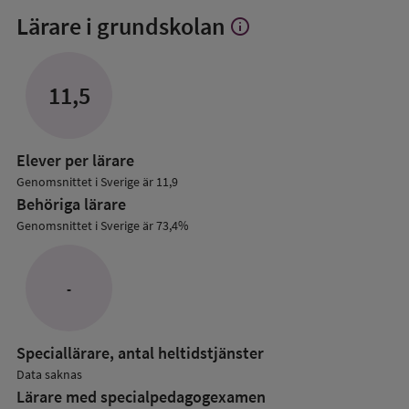
Lärare i grundskolan
info
Visa
mer
om
Lärare
11,5
i
grundskolan
Elever per lärare
Genomsnittet i Sverige är 11,9
Behöriga lärare
Genomsnittet i Sverige är 73,4%
-
Speciallärare, antal heltidstjänster
Data saknas
Lärare med specialpedagog­examen