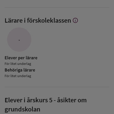
Lärare i förskoleklassen
info
Visa
mer
om
Lärare
-
i
förskoleklassen
Elever per lärare
För litet underlag
Behöriga lärare
För litet underlag
Elever i
årskurs 5
- åsikter om
grundskolan