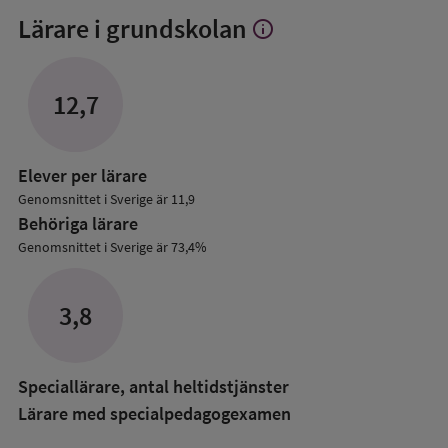
Lärare i grundskolan
info
Visa
mer
om
Lärare
12,7
i
grundskolan
Elever per lärare
Genomsnittet i Sverige är 11,9
Behöriga lärare
Genomsnittet i Sverige är 73,4%
3,8
Speciallärare, antal heltidstjänster
Lärare med specialpedagog­examen