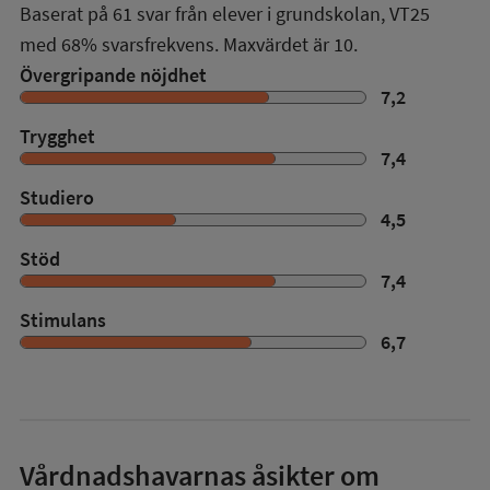
Baserat på
61
svar från elever i grundskolan,
VT25
med
68%
svarsfrekvens. Maxvärdet är 10.
Övergripande nöjdhet
7,2
Trygghet
7,4
Studiero
4,5
Stöd
7,4
Stimulans
6,7
Vårdnadshavarnas åsikter om