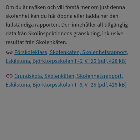
Om du är nyfiken och vill förstå mer om just denna
skolenhet kan du här öppna eller ladda ner den
fullständiga rapporten. Den innehåller all tillgänglig
data från Skolinspektionens granskning, inklusive
resultat från Skolenkäten.
link
Förskoleklass, Skolenkäten, Skolenhetsrapport,
Eskilstuna, Björktorpsskolan F-6, VT25 (pdf, 428 kB)
link
Grundskola, Skolenkäten, Skolenhetsrapport,
Eskilstuna, Björktorpsskolan F-6, VT25 (pdf, 428 kB)