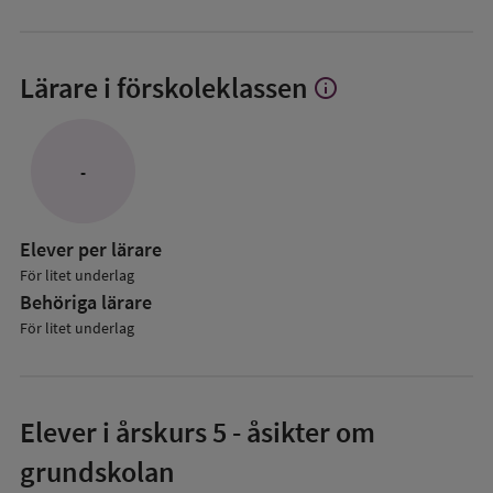
Lärare i förskoleklassen
info
Visa
mer
om
Lärare
-
i
förskoleklassen
Elever per lärare
För litet underlag
Behöriga lärare
För litet underlag
Elever i
årskurs 5
- åsikter om
grundskolan