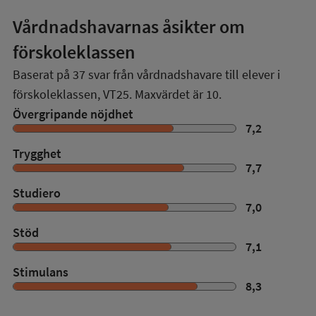
Vårdnadshavarnas åsikter om
förskoleklassen
Baserat på
37
svar från vårdnadshavare till elever i
förskoleklassen,
VT25
. Maxvärdet är 10.
Övergripande nöjdhet
7,2
Trygghet
7,7
Studiero
7,0
Stöd
7,1
Stimulans
8,3