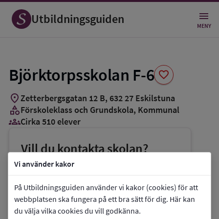
Spara
som
Utbildningsguiden
favorit
MENY
Björktorpsskolan F-6
favorite
location_on
Zetterbergsgatan 12 B
,
632
27
Eskilstuna
category
Förskoleklass och Grundskola
, Kommunal
groups_3
Cirka 510 elever
Vill du kontakta skolan?
phone
Telefon:
016-7101873
Vi använder kakor
mail
E-post:
bjorktorpsskolan@eskilstuna.se
På Utbildningsguiden använder vi kakor (cookies) för att
link
Webbplats:
Björktorpsskolan F-6
webbplatsen ska fungera på ett bra sätt för dig. Här kan
du välja vilka cookies du vill godkänna.