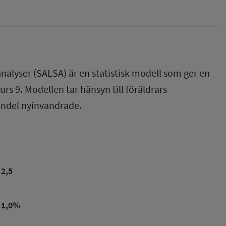
nalyser (SALSA) är en statistisk modell som ger en
rs 9. Modellen tar hänsyn till föräldrars
andel nyinvandrade.
2,5
1,0
%