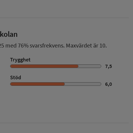
skolan
25
med
76%
svarsfrekvens. Maxvärdet är 10.
Trygghet
7,5
Stöd
6,0