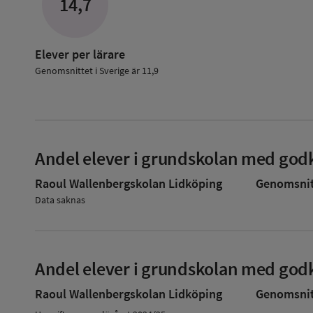
14,7
i
grundskolan
Elever per lärare
Genomsnittet i Sverige är 11,9
Andel elever i grundskolan med godk
Raoul Wallenbergskolan Lidköping
Genomsnitt
Data saknas
Andel elever i grundskolan med godk
Raoul Wallenbergskolan Lidköping
Genomsnitt