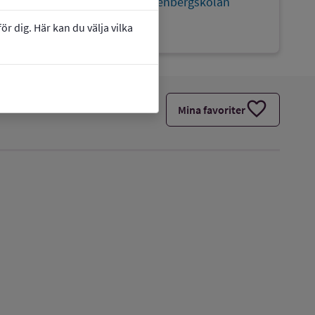
link
Webbplats:
Raoul Wallenbergskolan
Lidköping
r dig. Här kan du välja vilka
favorite
Mina favoriter