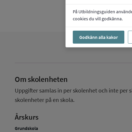
På Utbildningsguiden använder 
cookies du vill godkänna.
Godkänn alla kakor
Om skolenheten
Uppgifter samlas in per skolenhet och inte per s
skolenheter på en skola.
Årskurs
Grundskola