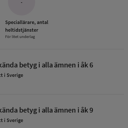
-
Speciallärare, antal
heltidstjänster
För litet underlag
ända betyg i alla ämnen i åk 6
 i Sverige
ända betyg i alla ämnen i åk 9
 i Sverige