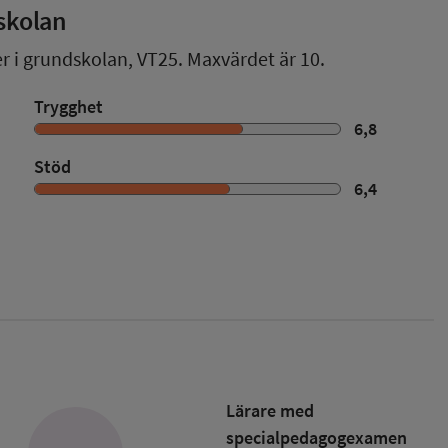
skolan
er i grundskolan,
VT25
. Maxvärdet är 10.
Trygghet
6,8
Stöd
6,4
Lärare med
specialpedagog­examen