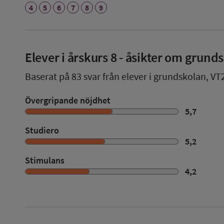
4
5
6
7
8
9
Elever i
årskurs 8
- åsikter om grund
Baserat på
83
svar från elever i grundskolan,
VT
Övergripande nöjdhet
5,7
Studiero
5,2
Stimulans
4,2