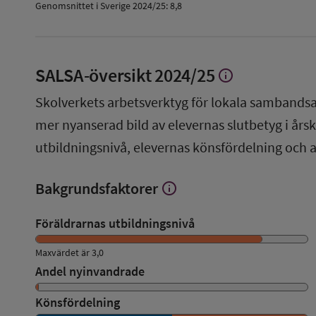
Genomsnittet i Sverige 2024/25: 8,8
SALSA-översikt
2024/25
info
Visa
mer
Skolverkets arbetsverktyg för lokala sambandsa
om
SALSA-
mer nyanserad bild av elevernas slutbetyg i årsku
översikt
utbildningsnivå, elevernas könsfördelning och 
Bakgrundsfaktorer
info
Visa
mer
om
Föräldrarnas utbildningsnivå
Bakgrundsfaktorer
Maxvärdet är 3,0
Andel nyinvandrade
Könsfördelning