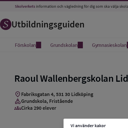
Spara
Skolverkets
information och vägledning för dig som ska välja skol
som
favorit
Utbildningsguiden
Förskolan
Grundskolan
Gymnasieskolan
Raoul Wallenbergskolan Li
location_on
Fabriksgatan 4
,
531
30
Lidköping
category
Grundskola
, Fristående
groups_3
Cirka 290 elever
Vi använder kakor