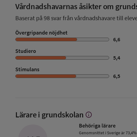
Vårdnadshavarnas åsikter om grund
Baserat på
98
svar från vårdnadshavare till elev
Övergripande nöjdhet
6,6
Studiero
5,4
Stimulans
6,5
Lärare i grundskolan
info
Visa
mer
Behöriga lärare
om
Lärare
Genomsnittet i Sverige är 73,4%