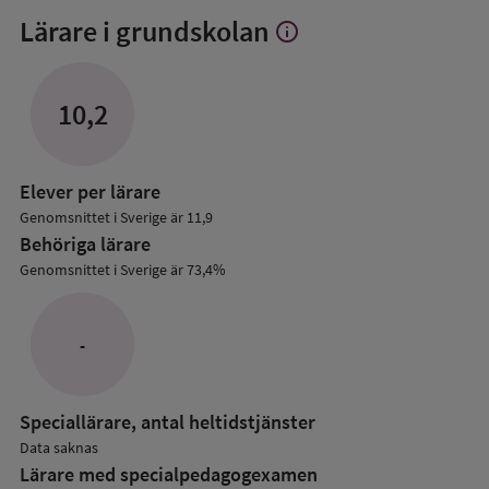
Lärare i grundskolan
info
Visa
mer
om
Lärare
10,2
i
grundskolan
Elever per lärare
Genomsnittet i Sverige är 11,9
Behöriga lärare
Genomsnittet i Sverige är 73,4%
-
Speciallärare, antal heltidstjänster
Data saknas
Lärare med specialpedagog­examen