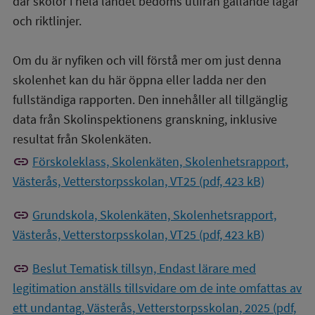
där skolor i hela landet bedöms utifrån gällande lagar
och riktlinjer.
Om du är nyfiken och vill förstå mer om just denna
skolenhet kan du här öppna eller ladda ner den
fullständiga rapporten. Den innehåller all tillgänglig
data från Skolinspektionens granskning, inklusive
resultat från Skolenkäten.
link
Förskoleklass, Skolenkäten, Skolenhetsrapport,
Västerås, Vetterstorpsskolan, VT25 (pdf, 423 kB)
link
Grundskola, Skolenkäten, Skolenhetsrapport,
Västerås, Vetterstorpsskolan, VT25 (pdf, 423 kB)
link
Beslut Tematisk tillsyn, Endast lärare med
legitimation anställs tillsvidare om de inte omfattas av
ett undantag, Västerås, Vetterstorpsskolan, 2025 (pdf,