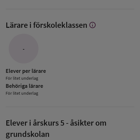
Lärare i förskoleklassen
info
Visa
mer
om
Lärare
-
i
förskoleklassen
Elever per lärare
För litet underlag
Behöriga lärare
För litet underlag
Elever i
årskurs 5
- åsikter om
grundskolan