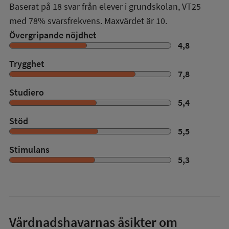
Baserat på
18
svar från elever i grundskolan,
VT25
med
78%
svarsfrekvens. Maxvärdet är 10.
Övergripande nöjdhet
4,8
Trygghet
7,8
Studiero
5,4
Stöd
5,5
Stimulans
5,3
Vårdnadshavarnas åsikter om