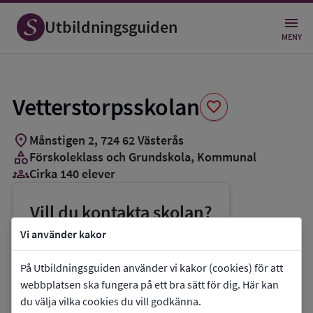
Spara
som
Utbildningsguiden
favorit
MENY
Vetterstorpsskolan
favorite
location_on
Månstigen 2
,
724
62
Västerås
category
Förskoleklass och Grundskola
, Kommunal
groups_3
Cirka 140 elever
Vill du kontakta skolan?
phone
Telefon:
021-390159
Vi använder kakor
mail
E-post:
buf@vasteras.se
På Utbildningsguiden använder vi kakor (cookies) för att
link
Webbplats:
Vetterstorpsskolan
webbplatsen ska fungera på ett bra sätt för dig. Här kan
du välja vilka cookies du vill godkänna.