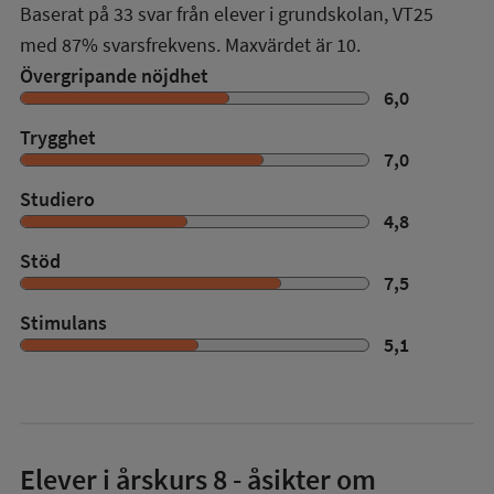
Baserat på
33
svar från elever i grundskolan,
VT25
med
87%
svarsfrekvens. Maxvärdet är 10.
Övergripande nöjdhet
6,0
Trygghet
7,0
Studiero
4,8
Stöd
7,5
Stimulans
5,1
Elever i
årskurs 8
- åsikter om