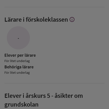
Lärare i förskoleklassen
info
Visa
mer
om
Lärare
-
i
förskoleklassen
Elever per lärare
För litet underlag
Behöriga lärare
För litet underlag
Elever i
årskurs 5
- åsikter om
grundskolan