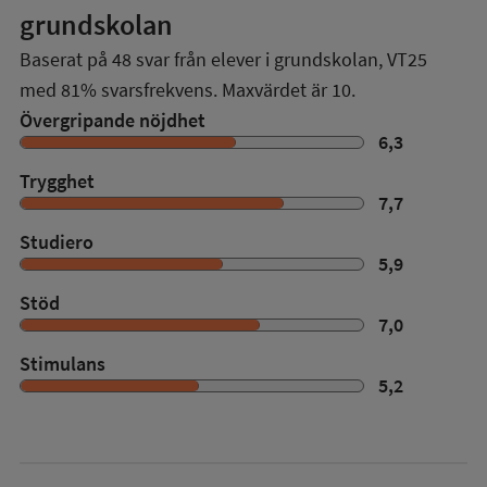
grundskolan
Baserat på
48
svar från elever i grundskolan,
VT25
med
81%
svarsfrekvens. Maxvärdet är 10.
Övergripande nöjdhet
6,3
Trygghet
7,7
Studiero
5,9
Stöd
7,0
Stimulans
5,2