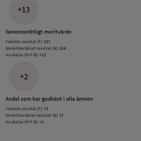
jämfö
+13
med
mode
resul
Genomsnittligt meritvärde
Faktiskt resultat (F):
237
Modellberäknat resultat (B):
224
Avvikelse (R=F-B):
+13
+2
Andel som har godkänt i alla ämnen
Faktiskt resultat (F):
73
Modellberäknat resultat (B):
71
Avvikelse (R=F-B):
+2