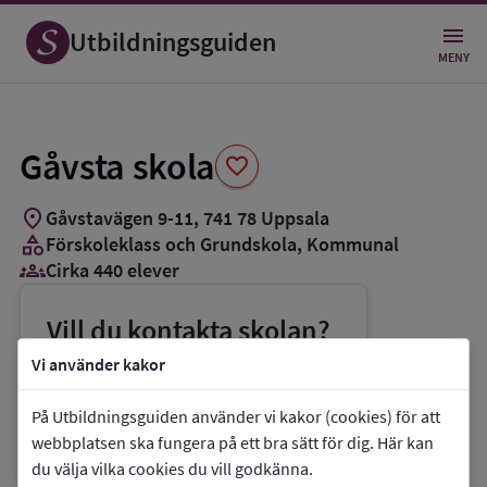
Spara
som
Utbildningsguiden
favorit
MENY
Gåvsta skola
favorite
location_on
Gåvstavägen 9-11
,
741
78
Uppsala
category
Förskoleklass och Grundskola
, Kommunal
groups_3
Cirka 440 elever
Vill du kontakta skolan?
phone
Telefon:
018-7277829
Vi använder kakor
mail
E-post:
gavsta.skola@uppsala.se
På Utbildningsguiden använder vi kakor (cookies) för att
link
Webbplats:
Gåvsta skola
webbplatsen ska fungera på ett bra sätt för dig. Här kan
du välja vilka cookies du vill godkänna.