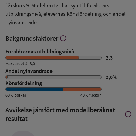
i årskurs 9. Modellen tar hänsyn till föräldrars
utbildningsnivå, elevernas könsfördelning och andel
nyinvandrade.
Bakgrundsfaktorer
info
Visa
mer
om
Föräldrarnas utbildningsnivå
Bakgrundsfaktorer
2,3
Maxvärdet är 3,0
Andel nyinvandrade
2,0
%
Könsfördelning
60
%
pojkar
40
%
flickor
Avvikelse jämfört med modellberäknat
info
Visa
resultat
mer
om
Avvik