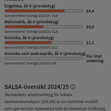
Engelska, åk 9 (provbetyg)
15,4
Genomsnittet i Sverige 2024/25: 15,8
Matematik, åk 9 (provbetyg)
10,0
Genomsnittet i Sverige 2024/25: 11,4
Svenska, åk 9 (provbetyg)
12,1
Genomsnittet i Sverige 2024/25: 13,1
Svenska som andraspråk, åk 9 (provbetyg)
För litet
underlag
Genomsnittet i Sverige 2024/25: 8,8
SALSA-översikt
2024/25
info
Visa
mer
Skolverkets arbetsverktyg för lokala
om
sambandsanalyser (SALSA) är en statistisk modell
SALSA-
översikt
som ger en mer nyanserad bild av elevernas slutbetyg