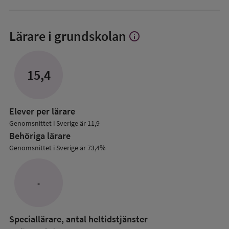
Lärare i grundskolan
info
Visa
mer
om
Lärare
15,4
i
grundskolan
Elever per lärare
Genomsnittet i Sverige är 11,9
Behöriga lärare
Genomsnittet i Sverige är 73,4%
-
Speciallärare, antal heltidstjänster