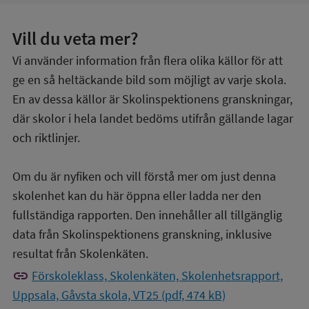
Vill du veta mer?
Vi använder information från flera olika källor för att
ge en så heltäckande bild som möjligt av varje skola.
En av dessa källor är Skolinspektionens granskningar,
där skolor i hela landet bedöms utifrån gällande lagar
och riktlinjer.
Om du är nyfiken och vill förstå mer om just denna
skolenhet kan du här öppna eller ladda ner den
fullständiga rapporten. Den innehåller all tillgänglig
data från Skolinspektionens granskning, inklusive
resultat från Skolenkäten.
link
Förskoleklass, Skolenkäten, Skolenhetsrapport,
Uppsala, Gåvsta skola, VT25 (pdf, 474 kB)