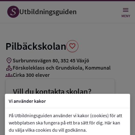
Spara
som
Utbildningsguiden
favorit
MENY
Pilbäckskolan
favorite
location_on
Surbrunnsvägen 80
,
352
45
Växjö
category
Förskoleklass och Grundskola
, Kommunal
groups_3
Cirka 300 elever
Vill du kontakta skolan?
phone
Telefon:
0470-41808
Vi använder kakor
mail
E-post:
utbildningsnamnden@vaxjo.se
På Utbildningsguiden använder vi kakor (cookies) för att
link
Webbplats:
Pilbäckskolan
webbplatsen ska fungera på ett bra sätt för dig. Här kan
du välja vilka cookies du vill godkänna.