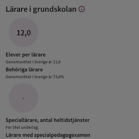
Lärare i grundskolan
info
Visa
mer
om
Lärare
12,0
i
grundskolan
Elever per lärare
Genomsnittet i Sverige är 11,9
Behöriga lärare
Genomsnittet i Sverige är 73,4%
-
Speciallärare, antal heltidstjänster
För litet underlag
Lärare med specialpedagog­examen