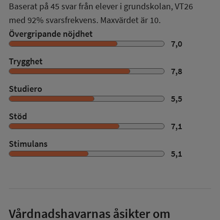
Baserat på
45
svar från elever i grundskolan,
VT26
med
92%
svarsfrekvens. Maxvärdet är 10.
Övergripande nöjdhet
7,0
Trygghet
7,8
Studiero
5,5
Stöd
7,1
Stimulans
5,1
Vårdnadshavarnas åsikter om