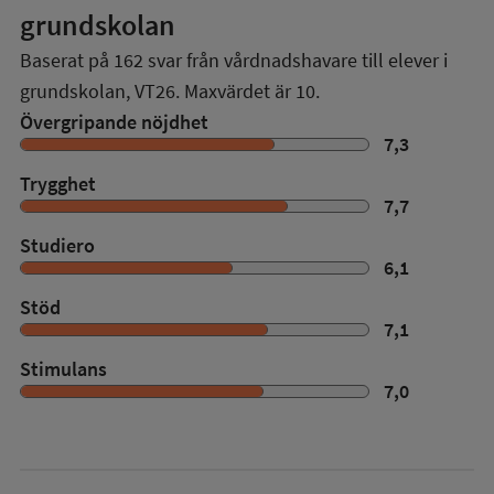
grundskolan
Baserat på
162
svar från vårdnadshavare till elever i
grundskolan,
VT26
. Maxvärdet är 10.
Övergripande nöjdhet
7,3
Trygghet
7,7
Studiero
6,1
Stöd
7,1
Stimulans
7,0