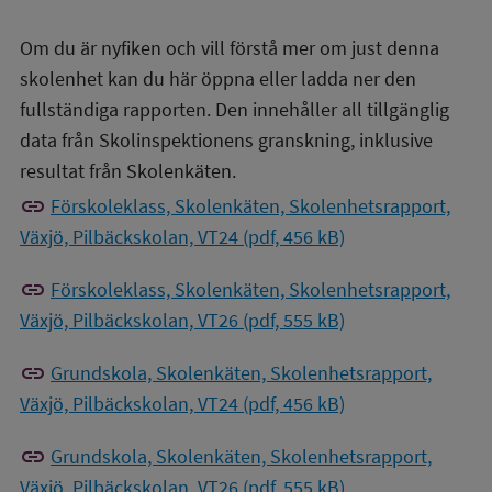
Om du är nyfiken och vill förstå mer om just denna
skolenhet kan du här öppna eller ladda ner den
fullständiga rapporten. Den innehåller all tillgänglig
data från Skolinspektionens granskning, inklusive
resultat från Skolenkäten.
link
Förskoleklass, Skolenkäten, Skolenhetsrapport,
Växjö, Pilbäckskolan, VT24 (pdf, 456 kB)
link
Förskoleklass, Skolenkäten, Skolenhetsrapport,
Växjö, Pilbäckskolan, VT26 (pdf, 555 kB)
link
Grundskola, Skolenkäten, Skolenhetsrapport,
Växjö, Pilbäckskolan, VT24 (pdf, 456 kB)
link
Grundskola, Skolenkäten, Skolenhetsrapport,
Växjö, Pilbäckskolan, VT26 (pdf, 555 kB)