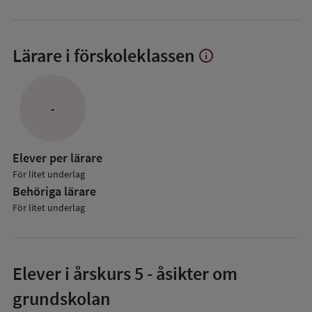
Lärare i förskoleklassen
info
Visa
mer
om
Lärare
-
i
förskoleklassen
Elever per lärare
För litet underlag
Behöriga lärare
För litet underlag
Elever i
årskurs 5
- åsikter om
grundskolan