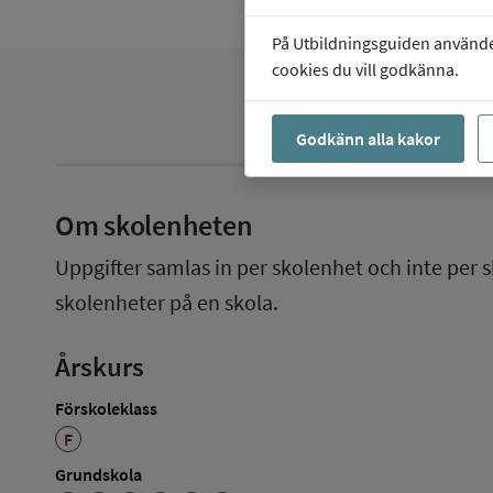
På Utbildningsguiden använder 
cookies du vill godkänna.
Godkänn alla kakor
Om skolenheten
Uppgifter samlas in per skolenhet och inte per s
skolenheter på en skola.
Årskurs
Förskoleklass
F
Grundskola