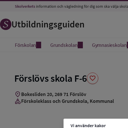
Spara
Skolverkets
information och vägledning för dig som ska välja skol
som
favorit
Utbildningsguiden
Förskolan
Grundskolan
Gymnasieskolan
Förslövs skola F-6
favorite
location_on
Bokesliden 20
,
269
71
Förslöv
category
Förskoleklass och Grundskola
, Kommunal
Vi använder kakor