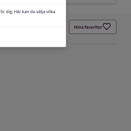
r dig. Här kan du välja vilka
favorite
Mina favoriter