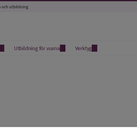
a och utbildning
Utbildning för vuxna
Verktyg