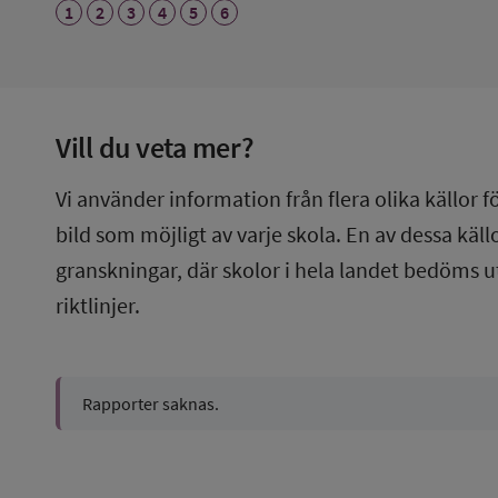
1
2
3
4
5
6
Vill du veta mer?
Vi använder information från flera olika källor f
bild som möjligt av varje skola. En av dessa käl
granskningar, där skolor i hela landet bedöms u
riktlinjer.
Rapporter saknas.