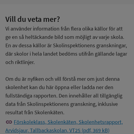
Vill du veta mer?
Vi använder information från flera olika källor för att
ge en så heltäckande bild som möjligt av varje skola.
En av dessa källor är Skolinspektionens granskningar,
där skolor i hela landet bedöms utifrån gällande lagar
och riktlinjer.
Om du är nyfiken och vill förstå mer om just denna
skolenhet kan du här öppna eller ladda ner den
fullständiga rapporten. Den innehåller all tillgänglig
data från Skolinspektionens granskning, inklusive
resultat från Skolenkäten.
link
Förskoleklass, Skolenkäten, Skolenhetsrapport,
Arvidsjaur, Tallbackaskolan, VT25 (pdf, 369 kB)