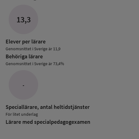
mer
om
Lärare
13,3
i
grundskolan
Elever per lärare
Genomsnittet i Sverige är 11,9
Behöriga lärare
Genomsnittet i Sverige är 73,4%
-
Speciallärare, antal heltidstjänster
För litet underlag
Lärare med specialpedagog­examen