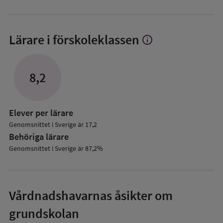
Lärare i förskoleklassen
info
Visa
mer
om
Lärare
8,2
i
förskoleklassen
Elever per lärare
Genomsnittet i Sverige är 17,2
Behöriga lärare
Genomsnittet i Sverige är 87,2%
Vårdnadshavarnas åsikter om
grundskolan