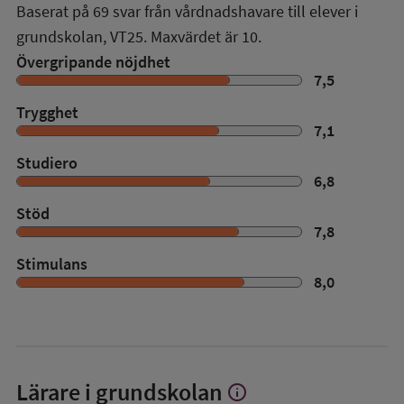
Baserat på
69
svar från vårdnadshavare till elever i
grundskolan,
VT25
. Maxvärdet är 10.
Övergripande nöjdhet
7,5
Trygghet
7,1
Studiero
6,8
Stöd
7,8
Stimulans
8,0
Lärare i grundskolan
info
Visa