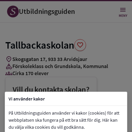
Spara
som
Utbildningsguiden
favorit
MENY
Tallbackaskolan
favorite
location_on
Skogsgatan 17
,
933
33
Arvidsjaur
category
Förskoleklass och Grundskola
, Kommunal
groups_3
Cirka 170 elever
Vill du kontakta skolan?
phone
Telefon:
0960-15880
Vi använder kakor
mail
E-post:
kommun@arvidsjaur.se
På Utbildningsguiden använder vi kakor (cookies) för att
link
Webbplats:
Tallbackaskolan
webbplatsen ska fungera på ett bra sätt för dig. Här kan
du välja vilka cookies du vill godkänna.