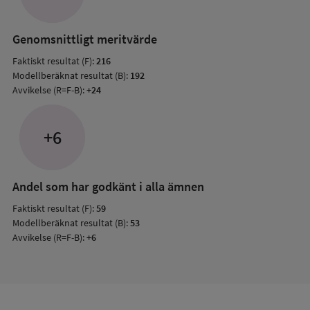
mode
resul
Genomsnittligt meritvärde
Faktiskt resultat (F):
216
Modellberäknat resultat (B):
192
Avvikelse (R=F-B):
+24
+6
Andel som har godkänt i alla ämnen
Faktiskt resultat (F):
59
Modellberäknat resultat (B):
53
Avvikelse (R=F-B):
+6