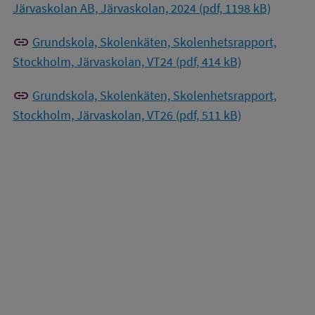
Järvaskolan AB, Järvaskolan, 2024 (pdf, 1198 kB)
link
Grundskola, Skolenkäten, Skolenhetsrapport,
Stockholm, Järvaskolan, VT24 (pdf, 414 kB)
link
Grundskola, Skolenkäten, Skolenhetsrapport,
Stockholm, Järvaskolan, VT26 (pdf, 511 kB)