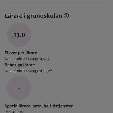
Lärare i grundskolan
info
Visa
mer
om
Lärare
11,0
i
grundskolan
Elever per lärare
Genomsnittet i Sverige är 11,9
Behöriga lärare
Genomsnittet i Sverige är 73,4%
-
Speciallärare, antal heltidstjänster
Data saknas