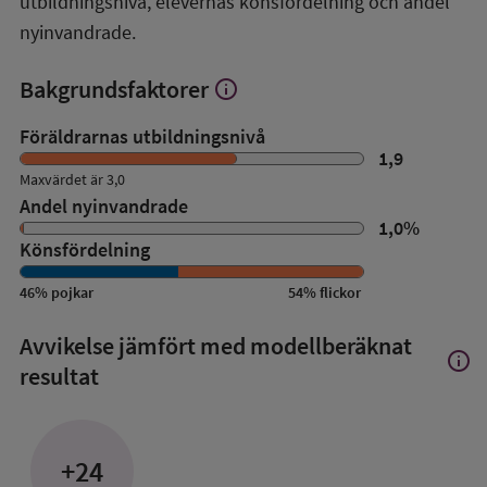
utbildningsnivå, elevernas könsfördelning och andel
nyinvandrade.
Bakgrundsfaktorer
info
Visa
mer
om
Föräldrarnas utbildningsnivå
Bakgrundsfaktorer
1,9
Maxvärdet är 3,0
Andel nyinvandrade
1,0
%
Könsfördelning
46
%
pojkar
54
%
flickor
Avvikelse jämfört med modellberäknat
info
Visa
resultat
mer
om
Avvik
jämfö
+24
med