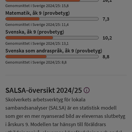
Genomsnittet i Sverige 2024/25: 15,8
Matematik, åk 9 (provbetyg)
7,3
Genomsnittet i Sverige 2024/25: 11,4
Svenska, åk 9 (provbetyg)
10,2
Genomsnittet i Sverige 2024/25: 13,1
Svenska som andraspråk, åk 9 (provbetyg)
8,8
Genomsnittet i Sverige 2024/25: 8,8
SALSA-översikt
2024/25
info
Visa
mer
Skolverkets arbetsverktyg för lokala
om
sambandsanalyser (SALSA) är en statistisk modell
SALSA-
översikt
som ger en mer nyanserad bild av elevernas slutbetyg
i årskurs 9. Modellen tar hänsyn till föräldrars