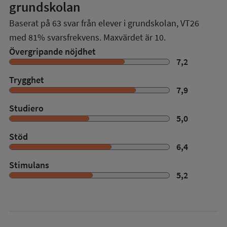
grundskolan
Baserat på
63
svar från elever i grundskolan,
VT26
med
81%
svarsfrekvens. Maxvärdet är 10.
Övergripande nöjdhet
7,2
Trygghet
7,9
Studiero
5,0
Stöd
6,4
Stimulans
5,2