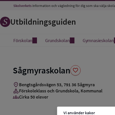
Spara
Skolverkets
information och vägledning för dig som ska välja skol
som
favorit
Utbildningsguiden
Förskolan
Grundskolan
Gymnasieskolan
Sågmyraskolan
favorite
location_on
Bengtsgårdsvägen 53
,
791
36
Sågmyra
category
Förskoleklass och Grundskola
, Kommunal
groups_3
Cirka 50 elever
Vi använder kakor