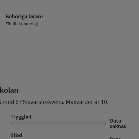
Behöriga lärare
För litet underlag
skolan
6
med
67%
svarsfrekvens. Maxvärdet är 10.
Trygghet
Data
saknas
Stöd