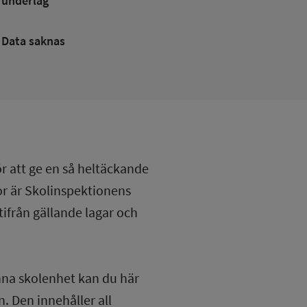
underlag
Data saknas
ör att ge en så heltäckande
lor är Skolinspektionens
tifrån gällande lagar och
nna skolenhet kan du här
. Den innehåller all