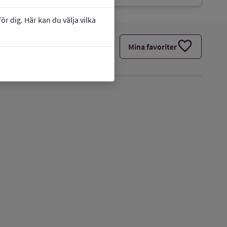
r dig. Här kan du välja vilka
favorite
Mina favoriter