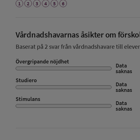
1
2
3
4
5
6
Vårdnadshavarnas åsikter om försko
Baserat på
2
svar från vårdnadshavare till elever
Övergripande nöjdhet
Data
saknas
Studiero
Data
saknas
Stimulans
Data
saknas