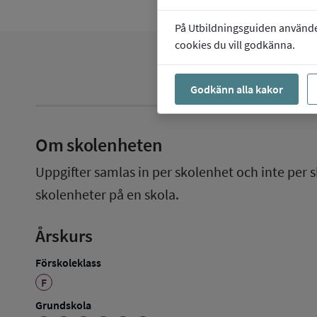
På Utbildningsguiden använder 
cookies du vill godkänna.
Godkänn alla kakor
Om skolenheten
Uppgifter samlas in per skolenhet och inte per s
skolenheter på en skola.
Årskurs
Förskoleklass
F
Grundskola