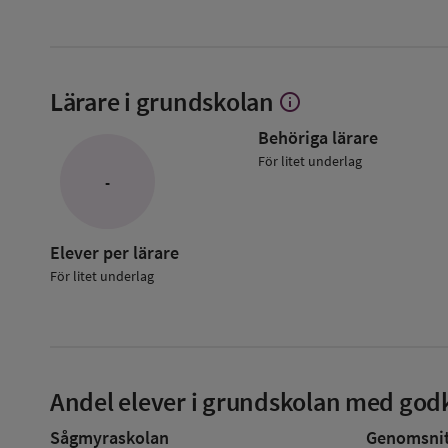
Lärare i grundskolan
info
Visa
mer
Behöriga lärare
om
Lärare
För litet underlag
i
-
grundskolan
Elever per lärare
För litet underlag
Andel elever i grundskolan med godk
Sågmyraskolan
Genomsnitt