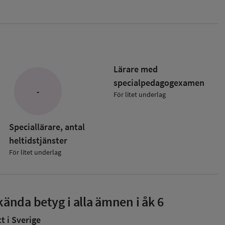
Lärare med
specialpedagog­examen
-
För litet underlag
Speciallärare, antal
heltidstjänster
För litet underlag
ända betyg i alla ämnen i åk 6
 i Sverige