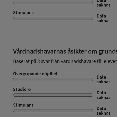
Data
saknas
Stimulans
Data
saknas
Vårdnadshavarnas åsikter om grund
Baserat på
3
svar från vårdnadshavare till eleve
Övergripande nöjdhet
Data
saknas
Studiero
Data
saknas
Stimulans
Data
saknas