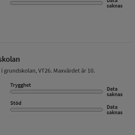
Data
saknas
skolan
r i grundskolan,
VT26
. Maxvärdet är 10.
Trygghet
Data
saknas
Stöd
Data
saknas