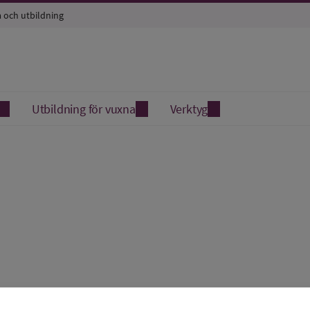
a och utbildning
Utbildning för vuxna
Verktyg