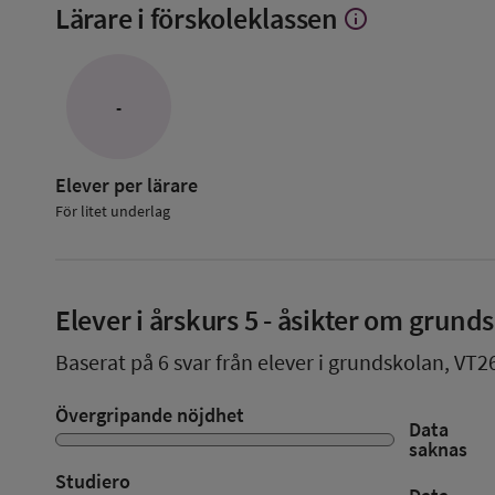
Lärare i förskoleklassen
info
Visa
mer
om
Lärare
i
-
förskoleklassen
Elever per lärare
För litet underlag
Elever i
årskurs 5
- åsikter om grund
Baserat på
6
svar från elever i grundskolan,
VT2
Övergripande nöjdhet
Data
saknas
Studiero