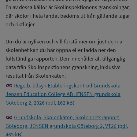
En av dessa källor är Skolinspektionens granskningar,
där skolor i hela landet bedöms utifrån gällande lagar
och riktlinjer.
Om du är nyfiken och vill förstå mer om just denna
skolenhet kan du här öppna eller ladda ner den
fullständiga rapporten. Den innehåller all tillgänglig
data från Skolinspektionens granskning, inklusive
resultat från Skolenkäten.
link
Regelb. tillsyn Etableringskontroll Grundskola
Jensen Education College AB JENSEN grundskola
Göteborg 2, 2026 (pdf, 162 kB)
link
Grundskola, Skolenkäten, Skolenhetsrapport,
Göteborg, JENSEN grundskola Göteborg 2, VT26 (pdf,
463 kB)