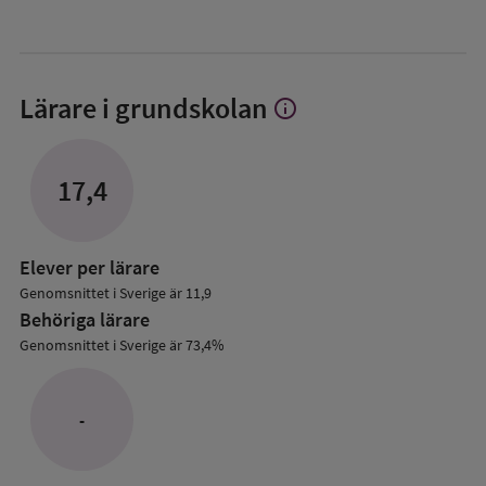
Lärare i grundskolan
info
Visa
mer
om
Lärare
17,4
i
grundskolan
Elever per lärare
Genomsnittet i Sverige är 11,9
Behöriga lärare
Genomsnittet i Sverige är 73,4%
-