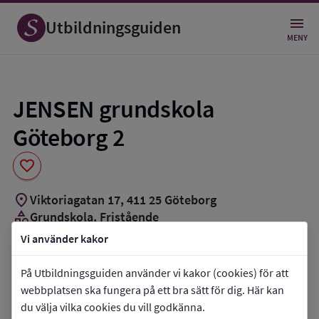
Spara
som
Utbildningsguiden
favorit
MENY
JENSEN grundskola
Göteborg 2
favorite
location_on
Viktoriagatan 17
,
411
25
Göteborg
category
Grundskola
, Fristående
groups_3
Cirka 60 elever
Vi använder kakor
Vill du kontakta skolan?
På Utbildningsguiden använder vi kakor (cookies) för att
webbplatsen ska fungera på ett bra sätt för dig. Här kan
phone
Telefon:
070-0925296
du välja vilka cookies du vill godkänna.