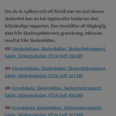
Om du är nyfiken och vill förstå mer om just denna
skolenhet kan du här öppna eller ladda ner den
fullständiga rapporten. Den innehåller all tillgänglig
data från Skolinspektionens granskning, inklusive
resultat från Skolenkäten.
link
Förskoleklass, Skolenkäten, Skolenhetsrapport,
Gävle, Sjöängsskolan, VT24 (pdf, 456 kB)
link
Förskoleklass, Skolenkäten, Skolenhetsrapport,
Gävle, Sjöängsskolan, VT26 (pdf, 507 kB)
link
Grundskola, Skolenkäten, Skolenhetsrapport,
Gävle, Sjöängsskolan, VT24 (pdf, 456 kB)
link
Grundskola, Skolenkäten, Skolenhetsrapport,
Gävle, Sjöängsskolan, VT26 (pdf, 507 kB)