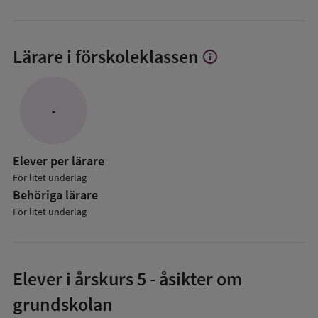
Lärare i förskoleklassen
info
Visa
mer
om
Lärare
-
i
förskoleklassen
Elever per lärare
För litet underlag
Behöriga lärare
För litet underlag
Elever i
årskurs 5
- åsikter om
grundskolan