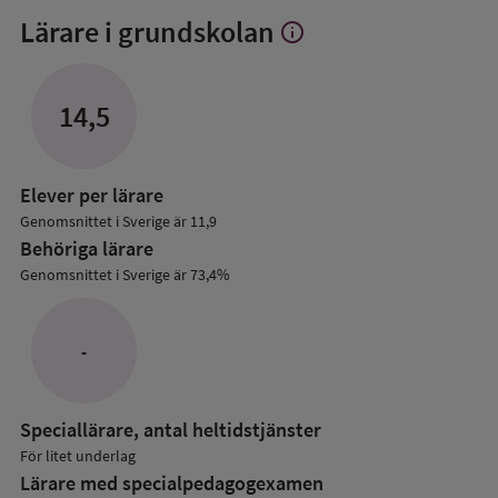
Lärare i grundskolan
info
Visa
mer
om
Lärare
14,5
i
grundskolan
Elever per lärare
Genomsnittet i Sverige är 11,9
Behöriga lärare
Genomsnittet i Sverige är 73,4%
-
Speciallärare, antal heltidstjänster
För litet underlag
Lärare med specialpedagog­examen