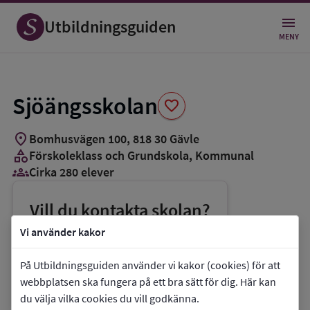
Spara
som
Utbildningsguiden
favorit
MENY
Sjöängsskolan
favorite
location_on
Bomhusvägen 100
,
818
30
Gävle
category
Förskoleklass och Grundskola
, Kommunal
groups_3
Cirka 280 elever
Vill du kontakta skolan?
phone
Telefon:
026-179888
Vi använder kakor
mail
E-post:
utbildning@gavle.se
På Utbildningsguiden använder vi kakor (cookies) för att
link
Webbplats:
Sjöängsskolan
webbplatsen ska fungera på ett bra sätt för dig. Här kan
du välja vilka cookies du vill godkänna.