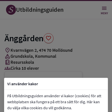
Spara
som
Utbildningsguiden
favorit
MENY
Änggården
favorite
location_on
Kvarnvägen 2
,
474
70
Mollösund
category
Grundskola
, Kommunal
book_5
Resursskola
groups_3
Cirka 10 elever
Vill du kontakta skolan?
Vi använder kakor
phone
Telefon:
0304-334000
På Utbildningsguiden använder vi kakor (cookies) för att
mail
E-post:
larande@orust.se
webbplatsen ska fungera på ett bra sätt för dig. Här kan
link
Webbplats:
Änggården
du välja vilka cookies du vill godkänna.