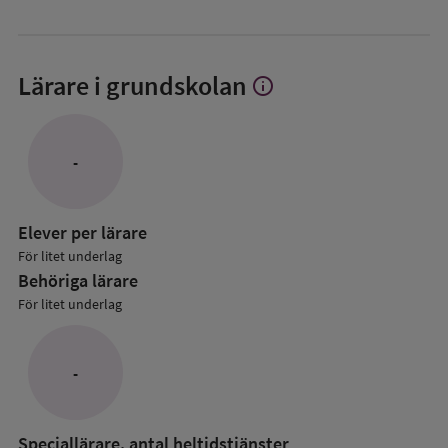
Lärare i grundskolan
info
Visa
mer
om
Lärare
-
i
grundskolan
Elever per lärare
För litet underlag
Behöriga lärare
För litet underlag
-
Speciallärare, antal heltidstjänster