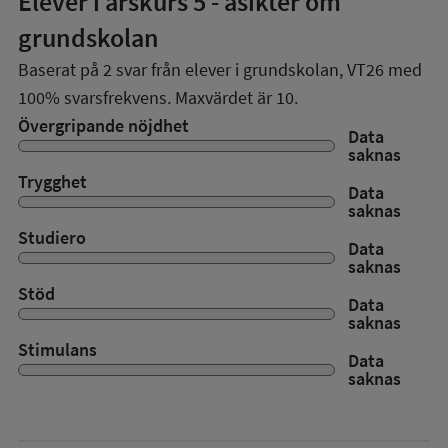
Elever i
årskurs 5
- åsikter om
grundskolan
Baserat på
2
svar från elever i grundskolan,
VT26
med
100%
svarsfrekvens. Maxvärdet är 10.
Övergripande nöjdhet
Data
saknas
Trygghet
Data
saknas
Studiero
Data
saknas
Stöd
Data
saknas
Stimulans
Data
saknas