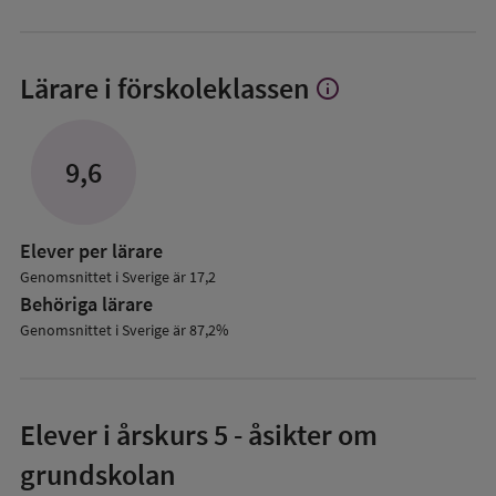
Lärare i förskoleklassen
info
Visa
mer
om
Lärare
9,6
i
förskoleklassen
Elever per lärare
Genomsnittet i Sverige är 17,2
Behöriga lärare
Genomsnittet i Sverige är 87,2%
Elever i
årskurs 5
- åsikter om
grundskolan