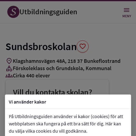
Spara
som
Utbildningsguiden
favorit
MENY
Sundsbroskolan
favorite
location_on
Klagshamnsvägen 48A
,
218
37
Bunkeflostrand
category
Förskoleklass och Grundskola
, Kommunal
groups_3
Cirka 440 elever
Vill du kontakta skolan?
phone
Telefon:
040-346906
Vi använder kakor
mail
E-post:
tomislav.vivlund@malmo.se
På Utbildningsguiden använder vi kakor (cookies) för att
link
Webbplats:
Sundsbroskolan
webbplatsen ska fungera på ett bra sätt för dig. Här kan
du välja vilka cookies du vill godkänna.