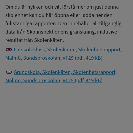
Om du är nyfiken och vill förstå mer om just denna
skolenhet kan du här öppna eller ladda ner den
fullständiga rapporten. Den innehåller all tillgänglig
data från Skolinspektionens granskning, inklusive
resultat från Skolenkäten.
link
Förskoleklass, Skolenkäten, Skolenhetsrapport,
Malmö, Sundsbroskolan, VT25 (pdf, 419 kB)
link
Grundskola, Skolenkäten, Skolenhetsrapport,
Malmö, Sundsbroskolan, VT25 (pdf, 419 kB)