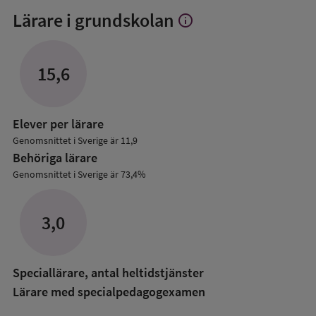
Lärare i grundskolan
info
Visa
mer
om
Lärare
15,6
i
grundskolan
Elever per lärare
Genomsnittet i Sverige är 11,9
Behöriga lärare
Genomsnittet i Sverige är 73,4%
3,0
Speciallärare, antal heltidstjänster
Lärare med specialpedagog­examen