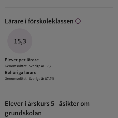
Lärare i förskoleklassen
info
Visa
mer
om
Lärare
15,3
i
förskoleklassen
Elever per lärare
Genomsnittet i Sverige är 17,2
Behöriga lärare
Genomsnittet i Sverige är 87,2%
Elever i
årskurs 5
- åsikter om
grundskolan