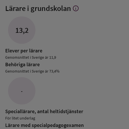
Lärare i grundskolan
info
Visa
mer
om
Lärare
13,2
i
grundskolan
Elever per lärare
Genomsnittet i Sverige är 11,9
Behöriga lärare
Genomsnittet i Sverige är 73,4%
-
Speciallärare, antal heltidstjänster
För litet underlag
Lärare med specialpedagog­examen