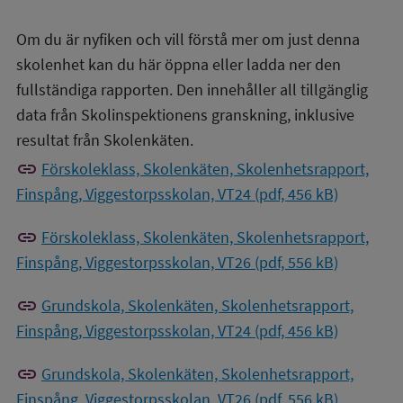
Om du är nyfiken och vill förstå mer om just denna
skolenhet kan du här öppna eller ladda ner den
fullständiga rapporten. Den innehåller all tillgänglig
data från Skolinspektionens granskning, inklusive
resultat från Skolenkäten.
link
Förskoleklass, Skolenkäten, Skolenhetsrapport,
Finspång, Viggestorpsskolan, VT24 (pdf, 456 kB)
link
Förskoleklass, Skolenkäten, Skolenhetsrapport,
Finspång, Viggestorpsskolan, VT26 (pdf, 556 kB)
link
Grundskola, Skolenkäten, Skolenhetsrapport,
Finspång, Viggestorpsskolan, VT24 (pdf, 456 kB)
link
Grundskola, Skolenkäten, Skolenhetsrapport,
Finspång, Viggestorpsskolan, VT26 (pdf, 556 kB)