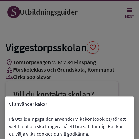
Spara
som
Utbildningsguiden
favorit
MENY
Viggestorpsskolan
favorite
location_on
Torstorpsvägen 2
,
612
34
Finspång
category
Förskoleklass och Grundskola
, Kommunal
groups_3
Cirka 300 elever
Vill du kontakta skolan?
phone
Telefon:
0122-85595
Vi använder kakor
mail
E-post:
viggestorp.skolan@finspang.se
På Utbildningsguiden använder vi kakor (cookies) för att
link
Webbplats:
Viggestorpsskolan
webbplatsen ska fungera på ett bra sätt för dig. Här kan
du välja vilka cookies du vill godkänna.