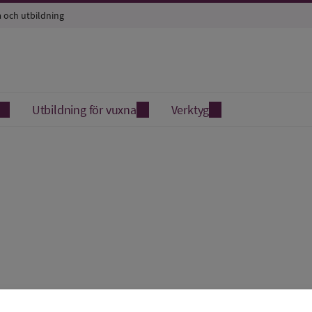
a och utbildning
Utbildning för vuxna
Verktyg