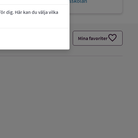
link
Webbplats:
Svärtagårdsskolan
r dig. Här kan du välja vilka
favorite
Mina favoriter