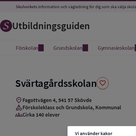
Spara
Skolverkets
information och vägledning för dig som ska välja skol
som
favorit
Utbildningsguiden
Förskolan
Grundskolan
Gymnasieskolan
Svärtagårdsskolan
favorite
location_on
Fagottvägen 4
,
541
57
Skövde
category
Förskoleklass och Grundskola
, Kommunal
groups_3
Cirka 140 elever
Vi använder kakor