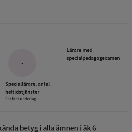
Lärare med
specialpedagog­examen
-
Speciallärare, antal
heltidstjänster
För litet underlag
ända betyg i alla ämnen i åk 6