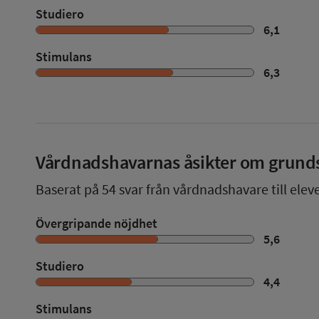
Studiero
6,1
Stimulans
6,3
Vårdnadshavarnas åsikter om grund
Baserat på
54
svar från vårdnadshavare till elev
Övergripande nöjdhet
5,6
Studiero
4,4
Stimulans