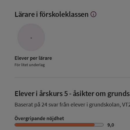
Lärare i förskoleklassen
info
Visa
mer
om
Lärare
i
-
förskoleklassen
Elever per lärare
För litet underlag
Elever i
årskurs 5
- åsikter om grund
Baserat på
24
svar från elever i grundskolan,
VT
Övergripande nöjdhet
9,0