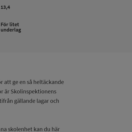
13,4
För litet
underlag
ör att ge en så heltäckande
lor är Skolinspektionens
tifrån gällande lagar och
nna skolenhet kan du här