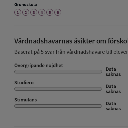
Grundskola
1
2
3
4
5
6
Vårdnadshavarnas åsikter om försko
Baserat på
5
svar från vårdnadshavare till elever
Övergripande nöjdhet
Data
saknas
Studiero
Data
saknas
Stimulans
Data
saknas