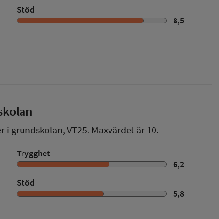
Stöd
8,5
skolan
er i grundskolan,
VT25
. Maxvärdet är 10.
Trygghet
6,2
Stöd
5,8