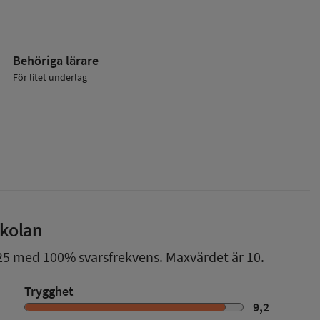
Behöriga lärare
För litet underlag
skolan
25
med
100%
svarsfrekvens. Maxvärdet är 10.
Trygghet
9,2