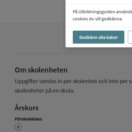
På Utbildningsguiden använder 
cookies du vill godkänna.
Godkänn alla kakor
Om skolenheten
Uppgifter samlas in per skolenhet och inte per s
skolenheter på en skola.
Årskurs
Förskoleklass
F