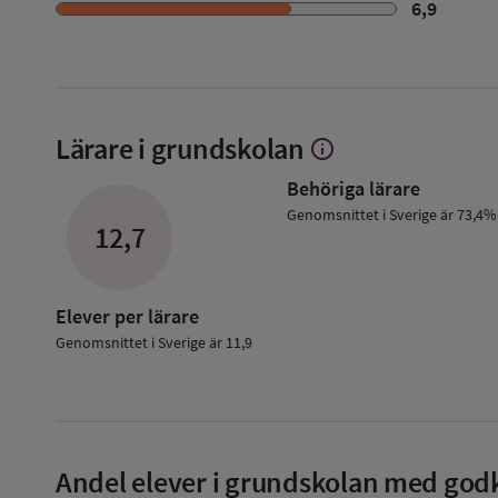
6,9
Lärare i grundskolan
info
Visa
mer
Behöriga lärare
om
Lärare
Genomsnittet i Sverige är 73,4%
12,7
i
grundskolan
Elever per lärare
Genomsnittet i Sverige är 11,9
Andel elever i grundskolan med godk