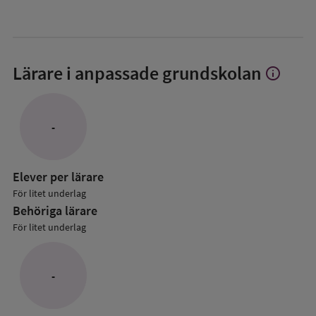
Lärare i anpassade grundskolan
info
Visa
mer
om
Lärare
-
i
anpassade
grundskol
Elever per lärare
För litet underlag
Behöriga lärare
För litet underlag
-