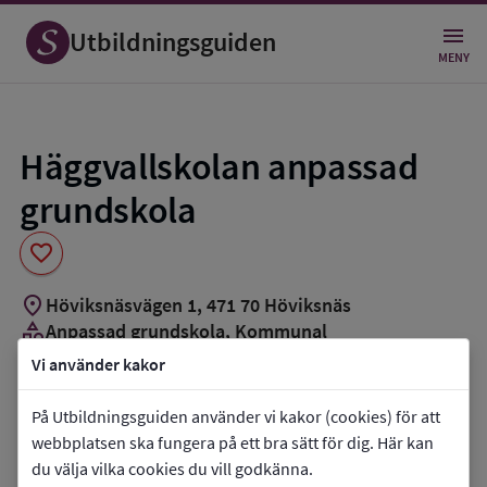
Spara
som
Utbildningsguiden
favorit
MENY
Häggvallskolan anpassad
grundskola
favorite
location_on
Höviksnäsvägen 1
,
471
70
Höviksnäs
category
Anpassad grundskola
, Kommunal
Vi använder kakor
Vill du kontakta skolan?
På Utbildningsguiden använder vi kakor (cookies) för att
phone
Telefon:
0304-601900
webbplatsen ska fungera på ett bra sätt för dig. Här kan
mail
E-post:
barn.utbildning@tjorn.se
du välja vilka cookies du vill godkänna.