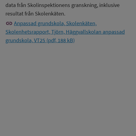
data från Skolinspektionens granskning, inklusive
resultat från Skolenkäten.
link
Anpassad grundskola, Skolenkäten,
Skolenhetsrapport, Tjörn, Häggvallskolan anpassad
grundskola, VT25 (pdf, 188 kB)