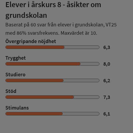
Elever i
årskurs 8
- åsikter om
grundskolan
Baserat på
60
svar från elever i grundskolan,
VT25
med
86%
svarsfrekvens. Maxvärdet är 10.
Övergripande nöjdhet
6,3
Trygghet
8,0
Studiero
6,2
Stöd
7,3
Stimulans
6,1