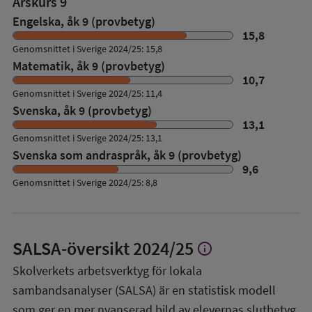
Årskurs 9
Engelska, åk 9 (provbetyg)
15,8
Genomsnittet i Sverige 2024/25: 15,8
Matematik, åk 9 (provbetyg)
10,7
Genomsnittet i Sverige 2024/25: 11,4
Svenska, åk 9 (provbetyg)
13,1
Genomsnittet i Sverige 2024/25: 13,1
Svenska som andraspråk, åk 9 (provbetyg)
9,6
Genomsnittet i Sverige 2024/25: 8,8
SALSA-översikt
2024/25
info
Visa
mer
Skolverkets arbetsverktyg för lokala
om
sambandsanalyser (SALSA) är en statistisk modell
SALSA-
översikt
som ger en mer nyanserad bild av elevernas slutbetyg