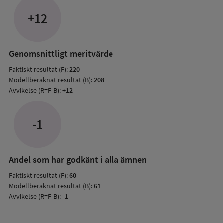
jämfö
+12
med
mode
resul
Genomsnittligt meritvärde
Faktiskt resultat (F):
220
Modellberäknat resultat (B):
208
Avvikelse (R=F-B):
+12
-1
Andel som har godkänt i alla ämnen
Faktiskt resultat (F):
60
Modellberäknat resultat (B):
61
Avvikelse (R=F-B):
-1