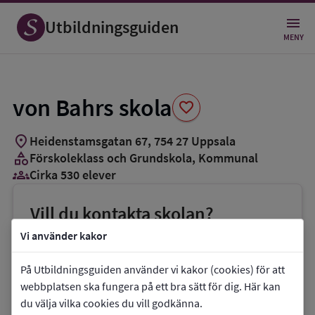
Spara
som
Utbildningsguiden
favorit
MENY
von Bahrs skola
favorite
location_on
Heidenstamsgatan 67
,
754
27
Uppsala
category
Förskoleklass och Grundskola
, Kommunal
groups_3
Cirka 530 elever
Vill du kontakta skolan?
phone
Telefon:
018-7275851
Vi använder kakor
mail
E-post:
På Utbildningsguiden använder vi kakor (cookies) för att
vonbahrsskolaexpedition@uppsala.se
webbplatsen ska fungera på ett bra sätt för dig. Här kan
du välja vilka cookies du vill godkänna.
link
Webbplats:
von Bahrs skola