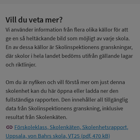
Vill du veta mer?
Vi använder information från flera olika källor för att
ge en så heltäckande bild som möjligt av varje skola.
En av dessa källor är Skolinspektionens granskningar,
där skolor i hela landet bedöms utifrån gällande lagar
och riktlinjer.
Om du är nyfiken och vill förstå mer om just denna
skolenhet kan du här öppna eller ladda ner den
fullständiga rapporten. Den innehåller all tillgänglig
data från Skolinspektionens granskning, inklusive
resultat från Skolenkäten.
link
Förskoleklass, Skolenkäten, Skolenhetsrapport,
Uppsala, von Bahrs skola, VT25 (pdf, 470 kB)