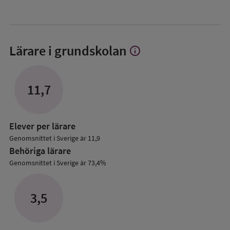
Lärare i grundskolan
info
Visa
mer
om
Lärare
11,7
i
grundskolan
Elever per lärare
Genomsnittet i Sverige är 11,9
Behöriga lärare
Genomsnittet i Sverige är 73,4%
3,5