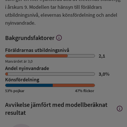
i årskurs 9. Modellen tar hänsyn till föräldrars
utbildningsnivå, elevernas könsfördelning och andel
nyinvandrade.
Bakgrundsfaktorer
info
Visa
mer
om
Föräldrarnas utbildningsnivå
Bakgrundsfaktorer
2,1
Maxvärdet är 3,0
Andel nyinvandrade
3,0
%
Könsfördelning
53
%
pojkar
47
%
flickor
Avvikelse jämfört med modellberäknat
info
Visa
resultat
mer
om
Avvik