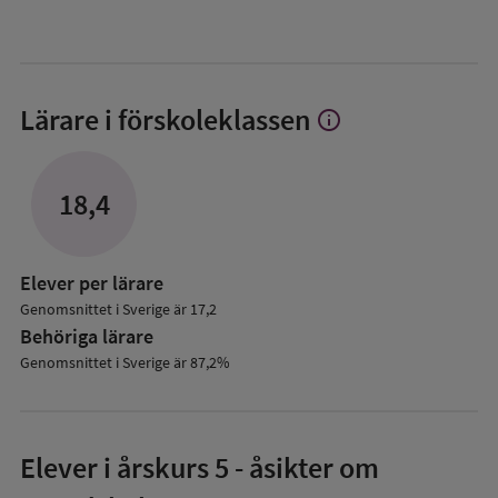
Lärare i förskoleklassen
info
Visa
mer
om
Lärare
18,4
i
förskoleklassen
Elever per lärare
Genomsnittet i Sverige är 17,2
Behöriga lärare
Genomsnittet i Sverige är 87,2%
Elever i
årskurs 5
- åsikter om