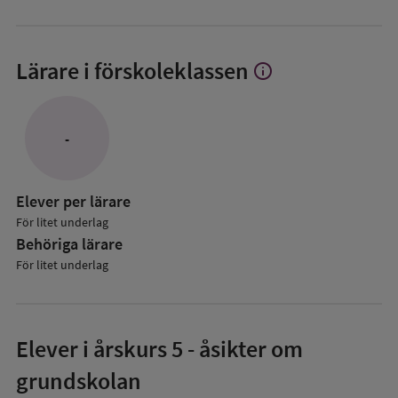
Lärare i förskoleklassen
info
Visa
mer
om
Lärare
-
i
förskoleklassen
Elever per lärare
För litet underlag
Behöriga lärare
För litet underlag
Elever i
årskurs 5
- åsikter om
grundskolan