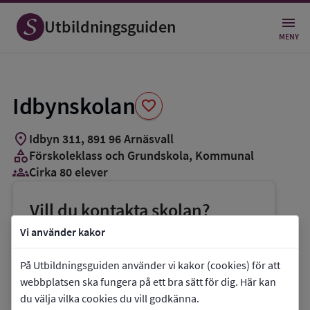
Spara
som
Utbildningsguiden
favorit
MENY
Idbynskolan
favorite
location_on
Idbyn 311
,
891
96
Arnäsvall
category
Förskoleklass och Grundskola
, Kommunal
groups_3
Cirka 80 elever
Vill du kontakta skolan?
phone
Telefon:
0660-265070
Vi använder kakor
mail
E-post:
richard.persson@ornskoldsvik.se
På Utbildningsguiden använder vi kakor (cookies) för att
link
Webbplats:
Idbynskolan
webbplatsen ska fungera på ett bra sätt för dig. Här kan
du välja vilka cookies du vill godkänna.