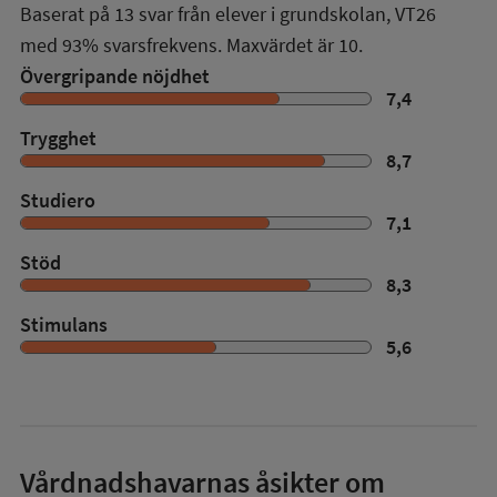
Baserat på
13
svar från elever i grundskolan,
VT26
med
93%
svarsfrekvens. Maxvärdet är 10.
Övergripande nöjdhet
7,4
Trygghet
8,7
Studiero
7,1
Stöd
8,3
Stimulans
5,6
Vårdnadshavarnas åsikter om