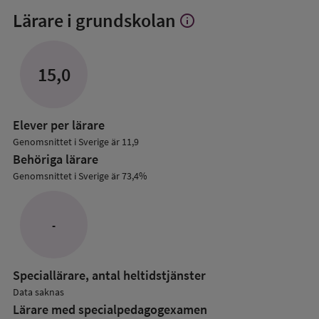
Lärare i grundskolan
info
Visa
mer
om
Lärare
15,0
i
grundskolan
Elever per lärare
Genomsnittet i Sverige är 11,9
Behöriga lärare
Genomsnittet i Sverige är 73,4%
-
Speciallärare, antal heltidstjänster
Data saknas
Lärare med specialpedagog­examen