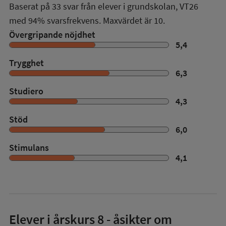
Baserat på
33
svar från elever i grundskolan,
VT26
med
94%
svarsfrekvens. Maxvärdet är 10.
Övergripande nöjdhet
5,4
Trygghet
6,3
Studiero
4,3
Stöd
6,0
Stimulans
4,1
Elever i
årskurs 8
- åsikter om