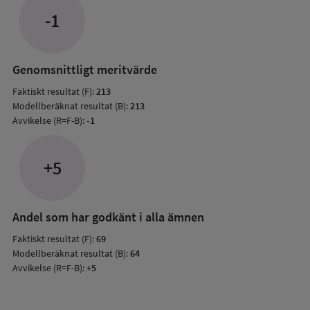
jämfö
-1
med
mode
resul
Genomsnittligt meritvärde
Faktiskt resultat (F):
213
Modellberäknat resultat (B):
213
Avvikelse (R=F-B):
-1
+5
Andel som har godkänt i alla ämnen
Faktiskt resultat (F):
69
Modellberäknat resultat (B):
64
Avvikelse (R=F-B):
+5