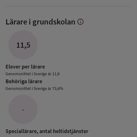
Lärare i grundskolan
info
Visa
mer
om
Lärare
11,5
i
grundskolan
Elever per lärare
Genomsnittet i Sverige är 11,9
Behöriga lärare
Genomsnittet i Sverige är 73,4%
-
Speciallärare, antal heltidstjänster