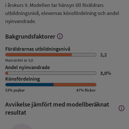
i årskurs 9. Modellen tar hänsyn till föräldrars
utbildningsnivå, elevernas könsfördelning och andel
nyinvandrade.
Bakgrundsfaktorer
info
Visa
mer
om
Föräldrarnas utbildningsnivå
Bakgrundsfaktorer
2,2
Maxvärdet är 3,0
Andel nyinvandrade
3,0
%
Könsfördelning
53
%
pojkar
47
%
flickor
Avvikelse jämfört med modellberäknat
info
Visa
resultat
mer
om
Avvik