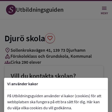
Spara
som
Utbildningsguiden
favorit
MENY
Djurö skola
favorite
location_on
Sollenkrokavägen 41
,
139
73
Djurhamn
category
Förskoleklass och Grundskola
, Kommunal
groups_3
Cirka 290 elever
Vill du kontakta skolan?
phone
Telefon:
08-57048600
Vi använder kakor
mail
E-post:
varmdoskargardsskola@varmdo.se
På Utbildningsguiden använder vi kakor (cookies) för att
link
Webbplats:
Djurö skola
webbplatsen ska fungera på ett bra sätt för dig. Här kan
du välja vilka cookies du vill godkänna.