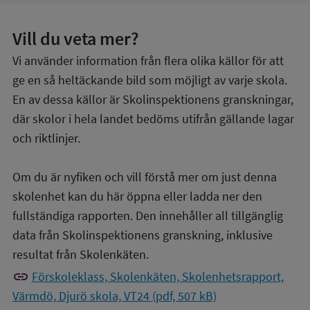
Vill du veta mer?
Vi använder information från flera olika källor för att
ge en så heltäckande bild som möjligt av varje skola.
En av dessa källor är Skolinspektionens granskningar,
där skolor i hela landet bedöms utifrån gällande lagar
och riktlinjer.
Om du är nyfiken och vill förstå mer om just denna
skolenhet kan du här öppna eller ladda ner den
fullständiga rapporten. Den innehåller all tillgänglig
data från Skolinspektionens granskning, inklusive
resultat från Skolenkäten.
link
Förskoleklass, Skolenkäten, Skolenhetsrapport,
Värmdö, Djurö skola, VT24 (pdf, 507 kB)