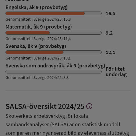
Engelska, åk 9 (provbetyg)
16,5
Genomsnittet i Sverige 2024/25: 15,8
Matematik, åk 9 (provbetyg)
9,2
Genomsnittet i Sverige 2024/25: 11,4
Svenska, åk 9 (provbetyg)
12,1
Genomsnittet i Sverige 2024/25: 13,1
Svenska som andraspråk, åk 9 (provbetyg)
För litet
underlag
Genomsnittet i Sverige 2024/25: 8,8
SALSA-översikt
2024/25
info
Visa
mer
Skolverkets arbetsverktyg för lokala
om
sambandsanalyser (SALSA) är en statistisk modell
SALSA-
översikt
som ger en mer nyanserad bild av elevernas slutbetyg