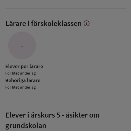
Lärare i förskoleklassen
info
Visa
mer
om
Lärare
-
i
förskoleklassen
Elever per lärare
För litet underlag
Behöriga lärare
För litet underlag
Elever i
årskurs 5
- åsikter om
grundskolan