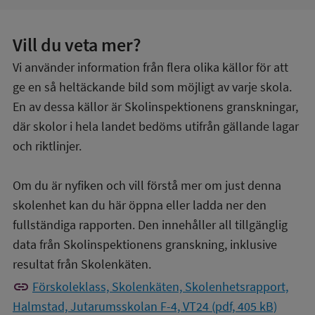
Vill du veta mer?
Vi använder information från flera olika källor för att
ge en så heltäckande bild som möjligt av varje skola.
En av dessa källor är Skolinspektionens granskningar,
där skolor i hela landet bedöms utifrån gällande lagar
och riktlinjer.
Om du är nyfiken och vill förstå mer om just denna
skolenhet kan du här öppna eller ladda ner den
fullständiga rapporten. Den innehåller all tillgänglig
data från Skolinspektionens granskning, inklusive
resultat från Skolenkäten.
link
Förskoleklass, Skolenkäten, Skolenhetsrapport,
Halmstad, Jutarumsskolan F-4, VT24 (pdf, 405 kB)