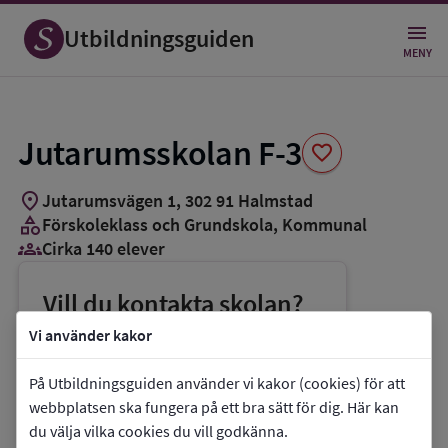
Spara
som
Utbildningsguiden
favorit
MENY
Jutarumsskolan F-3
favorite
location_on
Jutarumsvägen 1
,
302
91
Halmstad
category
Förskoleklass och Grundskola
, Kommunal
groups_3
Cirka 140 elever
Vill du kontakta skolan?
phone
Telefon:
035-138950
Vi använder kakor
mail
E-post:
bun.diarium@halmstad.se
På Utbildningsguiden använder vi kakor (cookies) för att
link
Webbplats:
Jutarumsskolan F-3
webbplatsen ska fungera på ett bra sätt för dig. Här kan
du välja vilka cookies du vill godkänna.