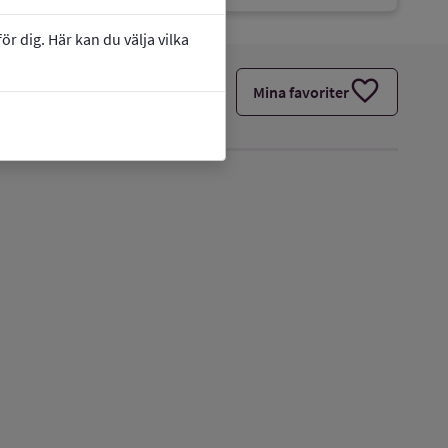
r dig. Här kan du välja vilka
favorite
Mina favoriter