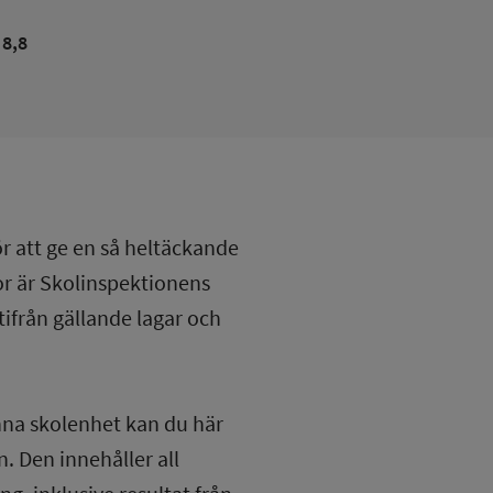
8,8
ör att ge en så heltäckande
lor är Skolinspektionens
tifrån gällande lagar och
nna skolenhet kan du här
. Den innehåller all