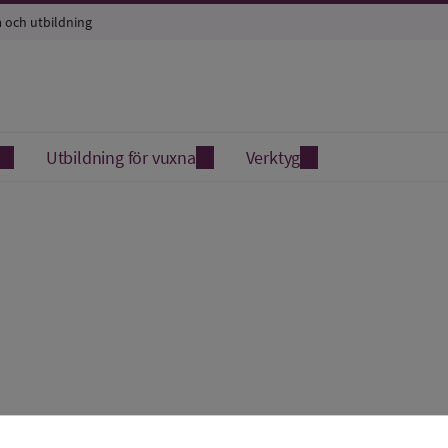
a och utbildning
Utbildning för vuxna
Verktyg