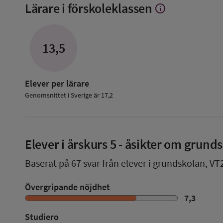
Lärare i förskoleklassen
info
Visa
mer
om
Lärare
13,5
i
förskoleklassen
Elever per lärare
Genomsnittet i Sverige är 17,2
Elever i
årskurs 5
- åsikter om grund
Baserat på
67
svar från elever i grundskolan,
VT
Övergripande nöjdhet
7,3
Studiero