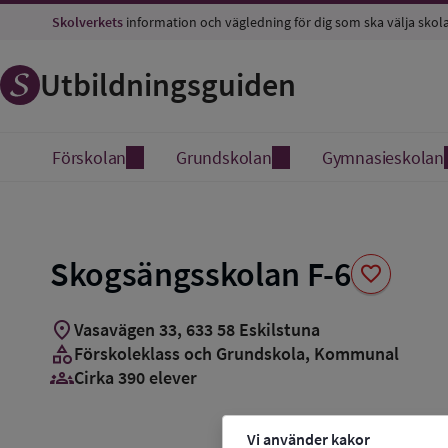
Spara
Skolverkets
information och vägledning för dig som ska välja skol
som
favorit
Utbildningsguiden
Förskolan
Grundskolan
Gymnasieskolan
Skogsängsskolan F-6
favorite
location_on
Vasavägen 33
,
633
58
Eskilstuna
category
Förskoleklass och Grundskola
, Kommunal
groups_3
Cirka 390 elever
Vi använder kakor