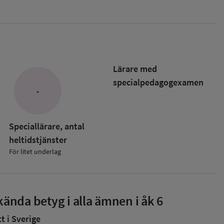
Lärare med
specialpedagog­examen
-
Speciallärare, antal
heltidstjänster
För litet underlag
ända betyg i alla ämnen i åk 6
 i Sverige