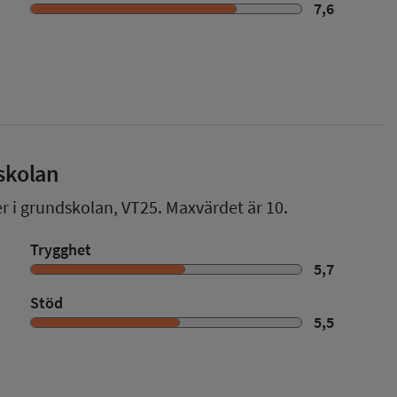
7,6
skolan
er i grundskolan,
VT25
. Maxvärdet är 10.
Trygghet
5,7
Stöd
5,5