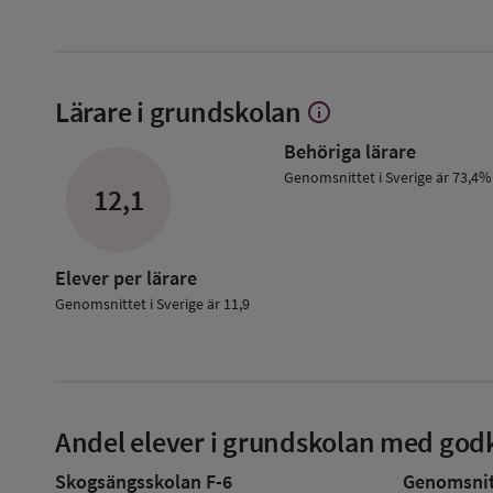
Lärare i grundskolan
info
Visa
mer
Behöriga lärare
om
Lärare
Genomsnittet i Sverige är 73,4%
12,1
i
grundskolan
Elever per lärare
Genomsnittet i Sverige är 11,9
Andel elever i grundskolan med godk
Skogsängsskolan F-6
Genomsnitt