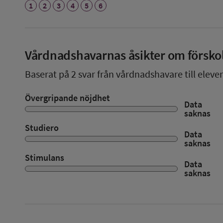
1
2
3
4
5
6
Vårdnadshavarnas åsikter om försko
Baserat på
2
svar från vårdnadshavare till elever
Övergripande nöjdhet
Data
saknas
Studiero
Data
saknas
Stimulans
Data
saknas