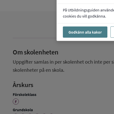
På Utbildningsguiden använder 
cookies du vill godkänna.
Godkänn alla kakor
Om skolenheten
Uppgifter samlas in per skolenhet och inte per s
skolenheter på en skola.
Årskurs
Förskoleklass
F
Grundskola