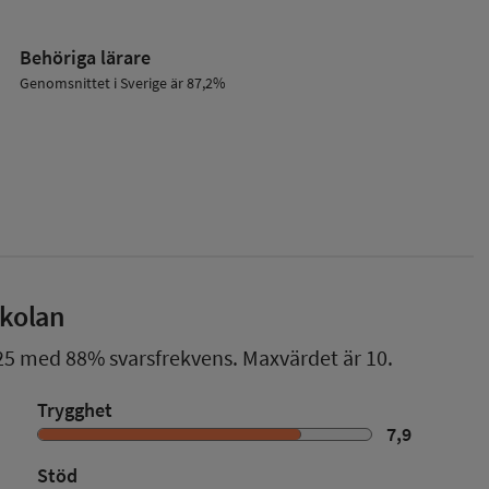
Behöriga lärare
Genomsnittet i Sverige är 87,2%
skolan
25
med
88%
svarsfrekvens. Maxvärdet är 10.
Trygghet
7,9
Stöd