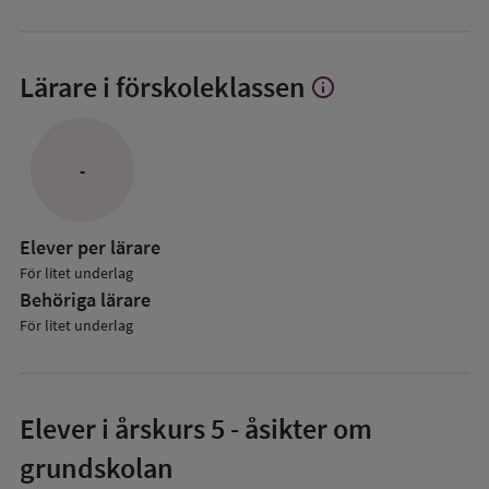
Lärare i förskoleklassen
info
Visa
mer
om
Lärare
-
i
förskoleklassen
Elever per lärare
För litet underlag
Behöriga lärare
För litet underlag
Elever i
årskurs 5
- åsikter om
grundskolan