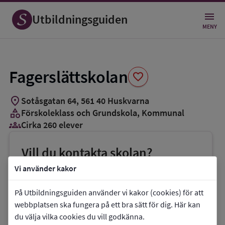
Spara
som
Utbildningsguiden
favorit
MENY
Fagerslättskolan
favorite
location_on
Sotåsgatan 64
,
561
40
Huskvarna
category
Förskoleklass och Grundskola
, Kommunal
groups_3
Cirka 260 elever
Vill du kontakta skolan?
phone
Telefon:
036-103627
Vi använder kakor
mail
E-post:
Ubf-fagerslattsskolan@jonkoping.se
På Utbildningsguiden använder vi kakor (cookies) för att
link
Webbplats:
Fagerslättskolan
webbplatsen ska fungera på ett bra sätt för dig. Här kan
du välja vilka cookies du vill godkänna.