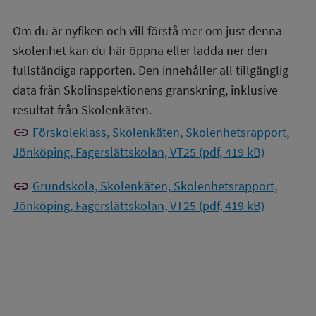
Om du är nyfiken och vill förstå mer om just denna
skolenhet kan du här öppna eller ladda ner den
fullständiga rapporten. Den innehåller all tillgänglig
data från Skolinspektionens granskning, inklusive
resultat från Skolenkäten.
link
Förskoleklass, Skolenkäten, Skolenhetsrapport,
Jönköping, Fagerslättskolan, VT25 (pdf, 419 kB)
link
Grundskola, Skolenkäten, Skolenhetsrapport,
Jönköping, Fagerslättskolan, VT25 (pdf, 419 kB)