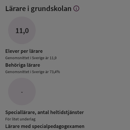
Lärare i grundskolan
info
Visa
mer
om
Lärare
11,0
i
grundskolan
Elever per lärare
Genomsnittet i Sverige är 11,9
Behöriga lärare
Genomsnittet i Sverige är 73,4%
-
Speciallärare, antal heltidstjänster
För litet underlag
Lärare med specialpedagog­examen