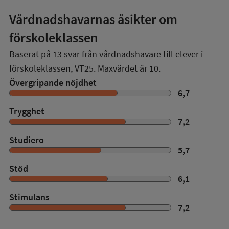
Vårdnadshavarnas åsikter om
förskoleklassen
Baserat på
13
svar från vårdnadshavare till elever i
förskoleklassen,
VT25
. Maxvärdet är 10.
Övergripande nöjdhet
6,7
Trygghet
7,2
Studiero
5,7
Stöd
6,1
Stimulans
7,2