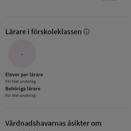
Lärare i förskoleklassen
info
Visa
mer
om
Lärare
-
i
förskoleklassen
Elever per lärare
För litet underlag
Behöriga lärare
För litet underlag
Vårdnadshavarnas åsikter om