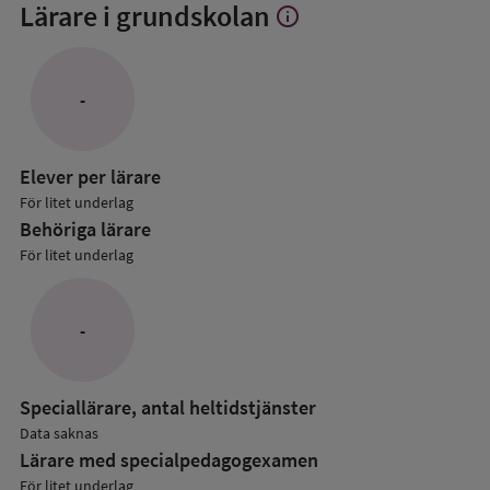
Lärare i grundskolan
info
Visa
mer
om
Lärare
-
i
grundskolan
Elever per lärare
För litet underlag
Behöriga lärare
För litet underlag
-
Speciallärare, antal heltidstjänster
Data saknas
Lärare med specialpedagog­examen
För litet underlag