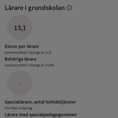
Lärare i grundskolan
info
Visa
mer
om
Lärare
13,1
i
grundskolan
Elever per lärare
Genomsnittet i Sverige är 11,9
Behöriga lärare
Genomsnittet i Sverige är 73,4%
-
Speciallärare, antal heltidstjänster
För litet underlag
Lärare med specialpedagog­examen