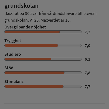
grundskolan
Baserat på
90
svar från vårdnadshavare till elever i
grundskolan,
VT25
. Maxvärdet är 10.
Övergripande nöjdhet
7,2
Trygghet
7,0
Studiero
6,1
Stöd
7,8
Stimulans
7,7