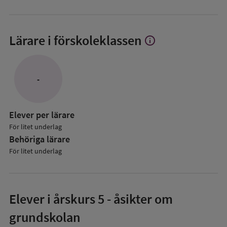
Lärare i förskoleklassen
info
Visa
mer
om
Lärare
-
i
förskoleklassen
Elever per lärare
För litet underlag
Behöriga lärare
För litet underlag
Elever i
årskurs 5
- åsikter om
grundskolan