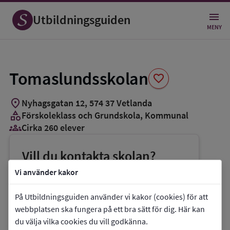
Spara
som
Utbildningsguiden
favorit
MENY
Tomaslundsskolan
favorite
location_on
Nyhagsgatan 12
,
574
37
Vetlanda
category
Förskoleklass och Grundskola
, Kommunal
groups_3
Cirka 260 elever
Vill du kontakta skolan?
phone
Telefon:
0383-97516
Vi använder kakor
mail
E-post:
ann-louise.lofgren@vetlanda.se
På Utbildningsguiden använder vi kakor (cookies) för att
link
Webbplats:
Tomaslundsskolan
webbplatsen ska fungera på ett bra sätt för dig. Här kan
du välja vilka cookies du vill godkänna.