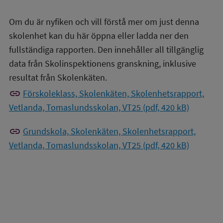
Om du är nyfiken och vill förstå mer om just denna
skolenhet kan du här öppna eller ladda ner den
fullständiga rapporten. Den innehåller all tillgänglig
data från Skolinspektionens granskning, inklusive
resultat från Skolenkäten.
link
Förskoleklass, Skolenkäten, Skolenhetsrapport,
Vetlanda, Tomaslundsskolan, VT25 (pdf, 420 kB)
link
Grundskola, Skolenkäten, Skolenhetsrapport,
Vetlanda, Tomaslundsskolan, VT25 (pdf, 420 kB)