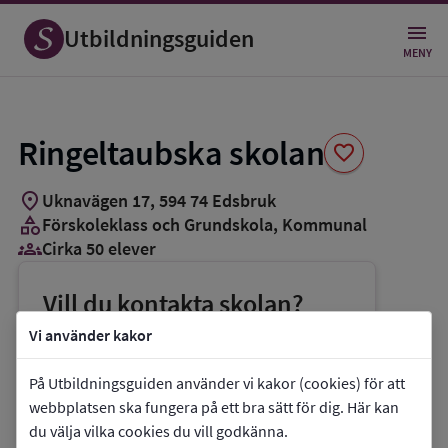
Spara
som
Utbildningsguiden
favorit
MENY
Ringeltaubska skolan
favorite
location_on
Uknavägen 17
,
594
74
Edsbruk
category
Förskoleklass och Grundskola
, Kommunal
groups_3
Cirka 50 elever
Vill du kontakta skolan?
phone
Telefon:
010-3551452
Vi använder kakor
mail
E-post:
roger.strandberg@vastervik.se
På Utbildningsguiden använder vi kakor (cookies) för att
link
Webbplats:
Ringeltaubska skolan
webbplatsen ska fungera på ett bra sätt för dig. Här kan
du välja vilka cookies du vill godkänna.