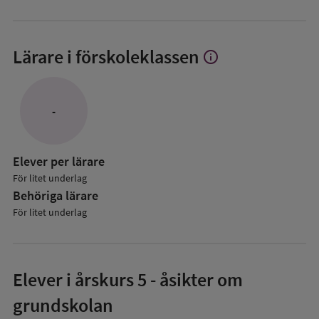
Lärare i förskoleklassen
info
Visa
mer
om
Lärare
-
i
förskoleklassen
Elever per lärare
För litet underlag
Behöriga lärare
För litet underlag
Elever i
årskurs 5
- åsikter om
grundskolan