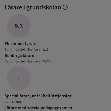
Lärare i grundskolan
info
Visa
mer
om
Lärare
9,3
i
grundskolan
Elever per lärare
Genomsnittet i Sverige är 11,9
Behöriga lärare
Genomsnittet i Sverige är 73,4%
-
Speciallärare, antal heltidstjänster
Data saknas
Lärare med specialpedagog­examen