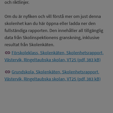
och riktlinjer.
Om du är nyfiken och vill förstå mer om just denna
skolenhet kan du här öppna eller ladda ner den
fullständiga rapporten. Den innehåller all tillgänglig
data från Skolinspektionens granskning, inklusive
resultat från Skolenkäten.
link
Förskoleklass, Skolenkäten, Skolenhetsrapport,
Västervik, Ringeltaubska skolan, VT25 (pdf, 383 kB)
link
Grundskola, Skolenkäten, Skolenhetsrapport,
Västervik, Ringeltaubska skolan, VT25 (pdf, 383 kB)