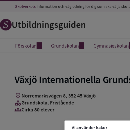
Spara
Skolverkets
information och vägledning för dig som ska välja skol
som
favorit
Utbildningsguiden
Förskolan
Grundskolan
Gymnasieskolan
Växjö Internationella Grund
location_on
Norremarksvägen 8
,
352
45
Växjö
category
Grundskola
, Fristående
groups_3
Cirka 80 elever
Vi använder kakor