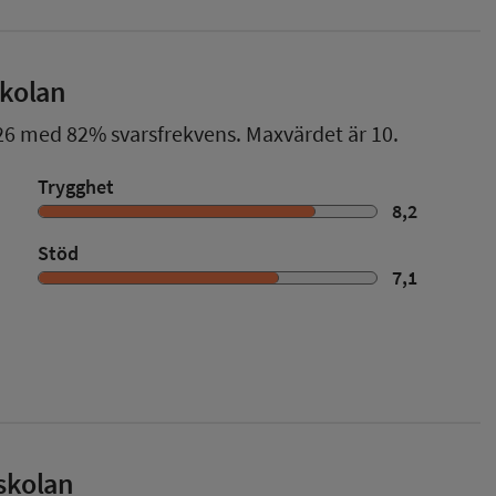
skolan
26
med
82%
svarsfrekvens. Maxvärdet är 10.
Trygghet
8,2
Stöd
7,1
skolan