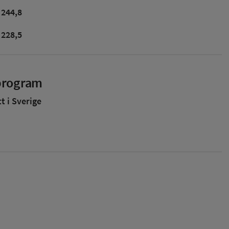
244,8
228,5
sprogram
 i Sverige