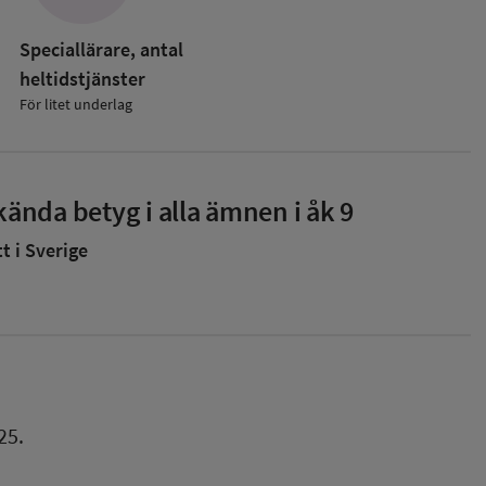
Speciallärare, antal
heltidstjänster
För litet underlag
ända betyg i alla ämnen i åk 9
 i Sverige
25.