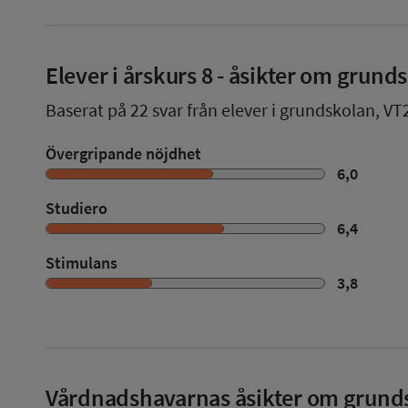
Elever i
årskurs 8
- åsikter om grund
Baserat på
22
svar från elever i grundskolan,
VT
Övergripande nöjdhet
6,0
Studiero
6,4
Stimulans
3,8
Vårdnadshavarnas åsikter om grund