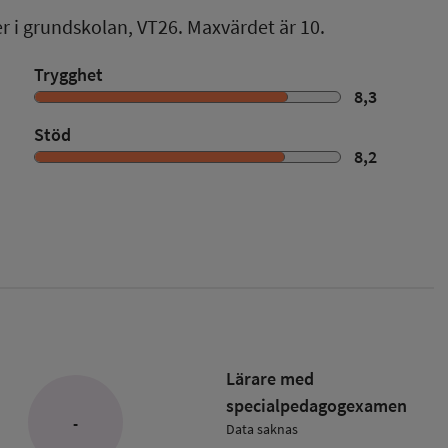
er i grundskolan,
VT26
. Maxvärdet är 10.
Trygghet
8,3
Stöd
8,2
Lärare med
specialpedagog­examen
-
Data saknas