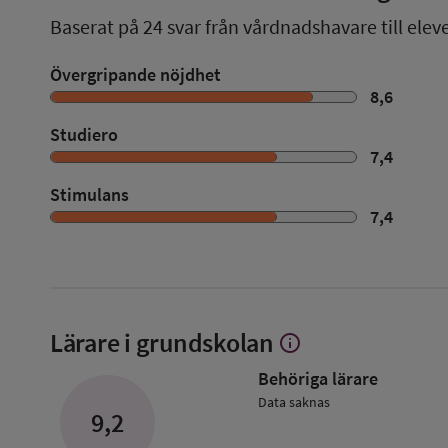
Baserat på
24
svar från vårdnadshavare till elev
Övergripande nöjdhet
8,6
Studiero
7,4
Stimulans
7,4
Lärare i grundskolan
info
Visa
mer
Behöriga lärare
om
Lärare
Data saknas
9,2
i
grundskolan