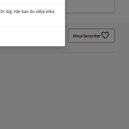
Grundskola 7-9
r dig. Här kan du välja vilka
favorite
Mina favoriter