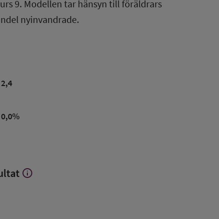
rs 9. Modellen tar hänsyn till föräldrars
andel nyinvandrade.
2,4
0,0
%
ultat
info
Visa
mer
om
Avvikelse
jämfört