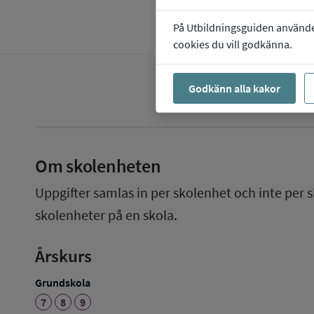
På Utbildningsguiden använder 
cookies du vill godkänna.
Godkänn alla kakor
Om skolenheten
Uppgifter samlas in per skolenhet och inte per s
skolenheter på en skola.
Årskurs
Grundskola
7
8
9