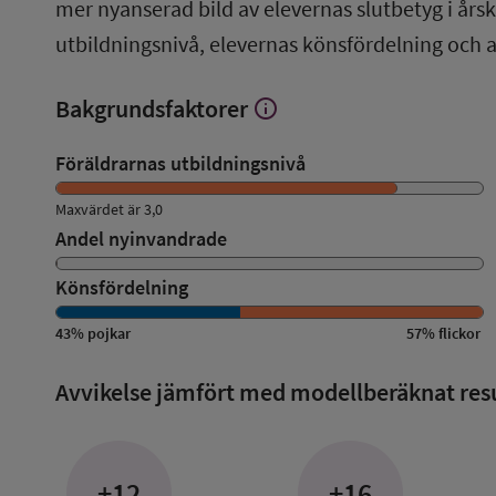
mer nyanserad bild av elevernas slutbetyg i årsku
översikt
utbildningsnivå, elevernas könsfördelning och 
Bakgrundsfaktorer
info
Visa
mer
om
Föräldrarnas utbildningsnivå
Bakgrundsfaktorer
Maxvärdet är 3,0
Andel nyinvandrade
Könsfördelning
43
%
pojkar
57
%
flickor
Avvikelse jämfört med modellberäknat res
+12
+16