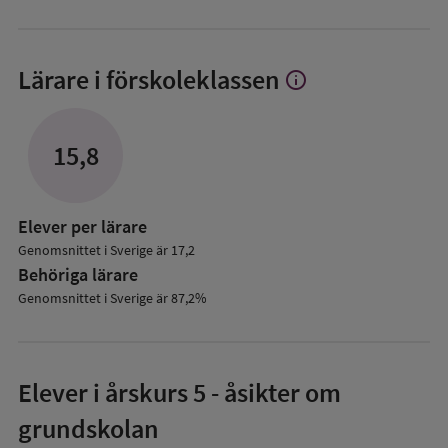
Lärare i förskoleklassen
info
Visa
mer
om
Lärare
15,8
i
förskoleklassen
Elever per lärare
Genomsnittet i Sverige är 17,2
Behöriga lärare
Genomsnittet i Sverige är 87,2%
Elever i
årskurs 5
- åsikter om
grundskolan