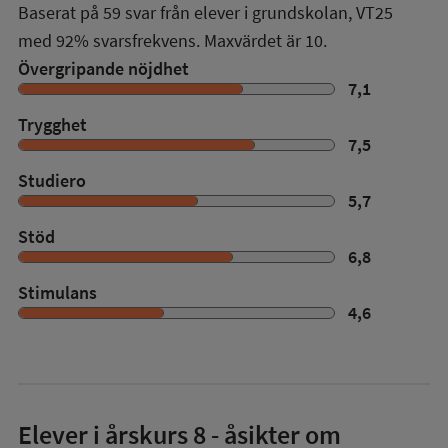
Baserat på
59
svar från elever i grundskolan,
VT25
med
92%
svarsfrekvens. Maxvärdet är 10.
Övergripande nöjdhet
7,1
Trygghet
7,5
Studiero
5,7
Stöd
6,8
Stimulans
4,6
Elever i
årskurs 8
- åsikter om