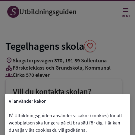
Spara
som
Utbildningsguiden
favorit
MENY
Tegelhagens skola
favorite
location_on
Skogstorpsvägen 370
,
191
39
Sollentuna
category
Förskoleklass och Grundskola
, Kommunal
groups_3
Cirka 570 elever
Vill du kontakta skolan?
phone
Telefon:
08-57922118
Vi använder kakor
mail
E-post:
tegelhagskola@edu.sollentuna.se
På Utbildningsguiden använder vi kakor (cookies) för att
link
Webbplats:
Tegelhagens skola
webbplatsen ska fungera på ett bra sätt för dig. Här kan
du välja vilka cookies du vill godkänna.