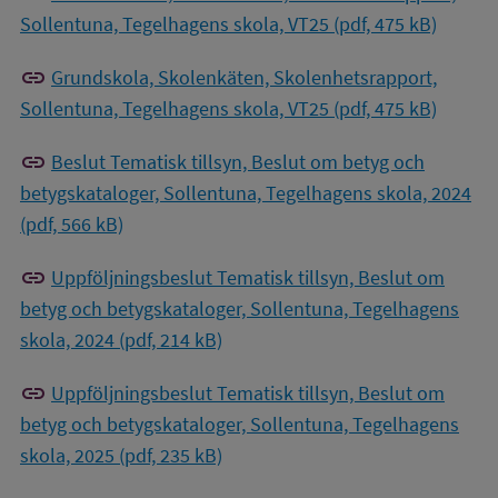
Sollentuna, Tegelhagens skola, VT25 (pdf, 475 kB)
link
Grundskola, Skolenkäten, Skolenhetsrapport,
Sollentuna, Tegelhagens skola, VT25 (pdf, 475 kB)
link
Beslut Tematisk tillsyn, Beslut om betyg och
betygskataloger, Sollentuna, Tegelhagens skola, 2024
(pdf, 566 kB)
link
Uppföljningsbeslut Tematisk tillsyn, Beslut om
betyg och betygskataloger, Sollentuna, Tegelhagens
skola, 2024 (pdf, 214 kB)
link
Uppföljningsbeslut Tematisk tillsyn, Beslut om
betyg och betygskataloger, Sollentuna, Tegelhagens
skola, 2025 (pdf, 235 kB)