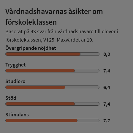
Vårdnadshavarnas åsikter om
förskoleklassen
Baserat på
43
svar från vårdnadshavare till elever i
förskoleklassen,
VT25
. Maxvärdet är 10.
Övergripande nöjdhet
8,0
Trygghet
7,4
Studiero
6,4
Stöd
7,4
Stimulans
7,7