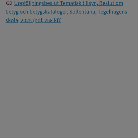
link
Uppföljningsbeslut Tematisk tillsyn, Beslut om
betyg och betygskataloger, Sollentuna, Tegelhagens
skola, 2025 (pdf, 258 kB)