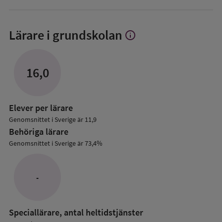
Lärare i grundskolan
info
Visa
mer
om
Lärare
16,0
i
grundskolan
Elever per lärare
Genomsnittet i Sverige är 11,9
Behöriga lärare
Genomsnittet i Sverige är 73,4%
-
Speciallärare, antal heltidstjänster