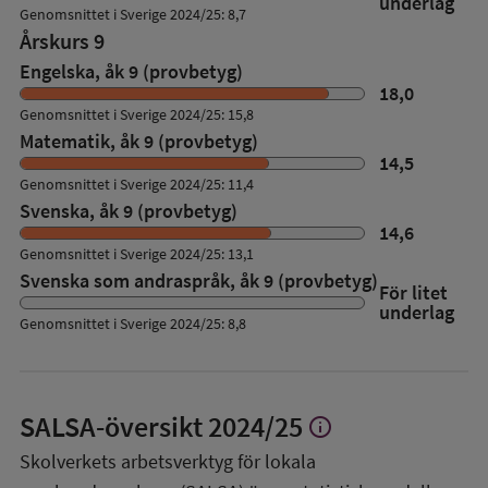
underlag
Genomsnittet i Sverige 2024/25: 8,7
Årskurs 9
Engelska, åk 9 (provbetyg)
18,0
Genomsnittet i Sverige 2024/25: 15,8
Matematik, åk 9 (provbetyg)
14,5
Genomsnittet i Sverige 2024/25: 11,4
Svenska, åk 9 (provbetyg)
14,6
Genomsnittet i Sverige 2024/25: 13,1
Svenska som andraspråk, åk 9 (provbetyg)
För litet
underlag
Genomsnittet i Sverige 2024/25: 8,8
SALSA-översikt
2024/25
info
Visa
mer
Skolverkets arbetsverktyg för lokala
om