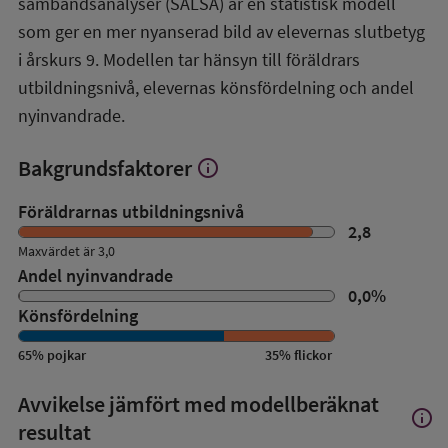
sambandsanalyser (SALSA) är en statistisk modell
SALSA-
översikt
som ger en mer nyanserad bild av elevernas slutbetyg
i årskurs 9. Modellen tar hänsyn till föräldrars
utbildningsnivå, elevernas könsfördelning och andel
nyinvandrade.
Bakgrundsfaktorer
info
Visa
mer
om
Föräldrarnas utbildningsnivå
Bakgrundsfaktorer
2,8
Maxvärdet är 3,0
Andel nyinvandrade
0,0
%
Könsfördelning
65
%
pojkar
35
%
flickor
Avvikelse jämfört med modellberäknat
info
Visa
resultat
mer