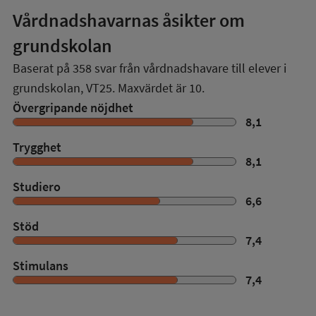
Vårdnadshavarnas åsikter om
grundskolan
Baserat på
358
svar från vårdnadshavare till elever i
grundskolan,
VT25
. Maxvärdet är 10.
Övergripande nöjdhet
8,1
Trygghet
8,1
Studiero
6,6
Stöd
7,4
Stimulans
7,4