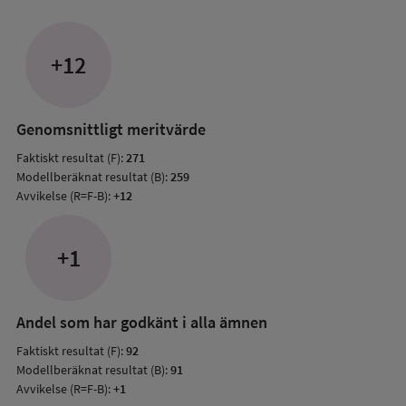
om
Avvik
jämfö
+12
med
mode
resul
Genomsnittligt meritvärde
Faktiskt resultat (F):
271
Modellberäknat resultat (B):
259
Avvikelse (R=F-B):
+12
+1
Andel som har godkänt i alla ämnen
Faktiskt resultat (F):
92
Modellberäknat resultat (B):
91
Avvikelse (R=F-B):
+1