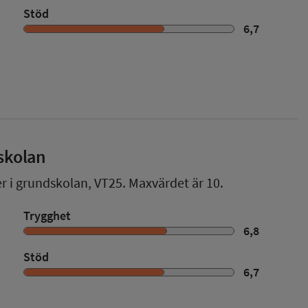
Stöd
6,7
skolan
er i grundskolan,
VT25
. Maxvärdet är 10.
Trygghet
6,8
Stöd
6,7