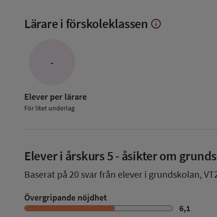
Lärare i förskoleklassen
info
Visa
mer
om
Lärare
i
-
förskoleklassen
Elever per lärare
För litet underlag
Elever i
årskurs 5
- åsikter om grund
Baserat på
20
svar från elever i grundskolan,
VT
Övergripande nöjdhet
6,1