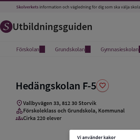
Spara
Skolverkets
information och vägledning för dig som ska välja skol
som
favorit
Utbildningsguiden
Förskolan
Grundskolan
Gymnasieskolan
Hedängskolan F-5
favorite
location_on
Vallbyvägen 33
,
812
30
Storvik
category
Förskoleklass och Grundskola
, Kommunal
groups_3
Cirka 220 elever
Vi använder kakor