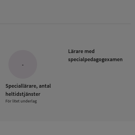
Lärare med
specialpedagog­examen
-
Speciallärare, antal
heltidstjänster
För litet underlag