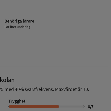
Behöriga lärare
För litet underlag
skolan
25
med
40%
svarsfrekvens. Maxvärdet är 10.
Trygghet
6,7