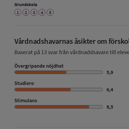
Grundskola
1
2
3
4
5
Vårdnadshavarnas åsikter om försko
Baserat på
13
svar från vårdnadshavare till eleve
Övergripande nöjdhet
5,9
Studiero
6,4
Stimulans
8,5