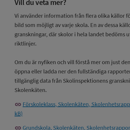
Vill du veta mer?
Vi använder information från flera olika källor f
bild som möjligt av varje skola. En av dessa käl
granskningar, där skolor i hela landet bedöms u
riktlinjer.
Om du är nyfiken och vill förstå mer om just de
öppna eller ladda ner den fullständiga rapporten
tillgänglig data från Skolinspektionens gransknin
Skolenkäten.
link
Förskoleklass, Skolenkäten, Skolenhetsrapp
kB)
link
Grundskola, Skolenkäten, Skolenhetsrapport