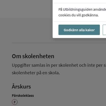
På Utbildningsguiden använder 
cookies du vill godkänna.
Godkänn alla kakor
Om skolenheten
Uppgifter samlas in per skolenhet och inte per s
skolenheter på en skola.
Årskurs
Förskoleklass
F