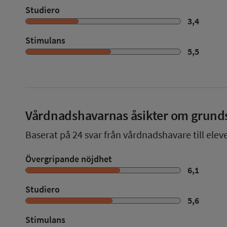
Studiero
3,4
Stimulans
5,5
Vårdnadshavarnas åsikter om grund
Baserat på
24
svar från vårdnadshavare till elev
Övergripande nöjdhet
6,1
Studiero
5,6
Stimulans