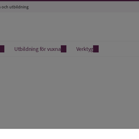
a och utbildning
Utbildning för vuxna
Verktyg