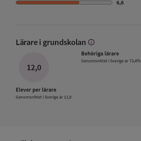
6,6
Lärare i grundskolan
info
Visa
mer
Behöriga lärare
om
Lärare
Genomsnittet i Sverige är 73,4%
12,0
i
grundskolan
Elever per lärare
Genomsnittet i Sverige är 11,9