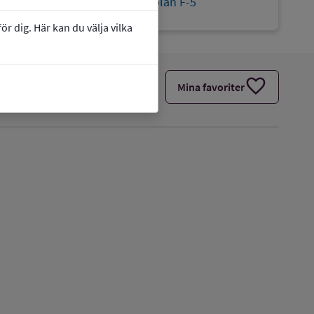
link
Webbplats:
Hedängskolan F-5
r dig. Här kan du välja vilka
favorite
Mina favoriter