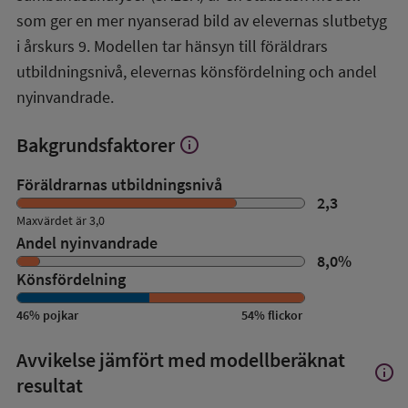
översikt
som ger en mer nyanserad bild av elevernas slutbetyg
i årskurs 9. Modellen tar hänsyn till föräldrars
utbildningsnivå, elevernas könsfördelning och andel
nyinvandrade.
Bakgrundsfaktorer
info
Visa
mer
om
Föräldrarnas utbildningsnivå
Bakgrundsfaktorer
2,3
Maxvärdet är 3,0
Andel nyinvandrade
8,0
%
Könsfördelning
46
%
pojkar
54
%
flickor
Avvikelse jämfört med modellberäknat
info
Visa
resultat
mer
om