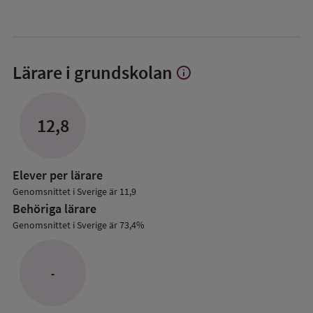
Lärare i grundskolan
info
Visa
mer
om
Lärare
12,8
i
grundskolan
Elever per lärare
Genomsnittet i Sverige är 11,9
Behöriga lärare
Genomsnittet i Sverige är 73,4%
-