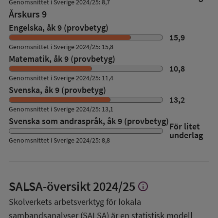
Genomsnittet i Sverige 2024/25: 8,7
Årskurs 9
Engelska, åk 9 (provbetyg)
15,9
Genomsnittet i Sverige 2024/25: 15,8
Matematik, åk 9 (provbetyg)
10,8
Genomsnittet i Sverige 2024/25: 11,4
Svenska, åk 9 (provbetyg)
13,2
Genomsnittet i Sverige 2024/25: 13,1
Svenska som andraspråk, åk 9 (provbetyg)
För litet
underlag
Genomsnittet i Sverige 2024/25: 8,8
SALSA-översikt
2024/25
info
Visa
mer
Skolverkets arbetsverktyg för lokala
om
sambandsanalyser (SALSA) är en statistisk modell
SALSA-