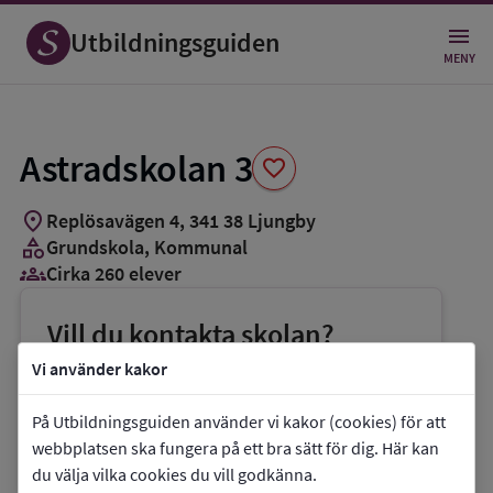
Spara
som
Utbildningsguiden
favorit
MENY
Astradskolan 3
favorite
location_on
Replösavägen 4
,
341
38
Ljungby
category
Grundskola
, Kommunal
groups_3
Cirka 260 elever
Vill du kontakta skolan?
phone
Telefon:
0372-784250
Vi använder kakor
mail
E-post:
patrik.svensson@skola.ljungby.se
På Utbildningsguiden använder vi kakor (cookies) för att
link
Webbplats:
Astradskolan 3
webbplatsen ska fungera på ett bra sätt för dig. Här kan
du välja vilka cookies du vill godkänna.