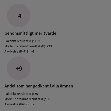
Avvik
jämfö
-4
med
mode
resul
Genomsnittligt meritvärde
Faktiskt resultat (F):
219
Modellberäknat resultat (B):
223
Avvikelse (R=F-B):
-4
+9
Andel som har godkänt i alla ämnen
Faktiskt resultat (F):
75
Modellberäknat resultat (B):
66
Avvikelse (R=F-B):
+9