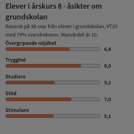
Elever i
årskurs 8
- åsikter om
grundskolan
Baserat på
38
svar från elever i grundskolan,
VT25
med
79%
svarsfrekvens. Maxvärdet är 10.
Övergripande nöjdhet
6,8
Trygghet
8,0
Studiero
5,2
Stöd
7,0
Stimulans
5,1