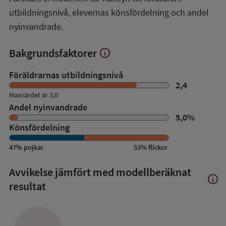
utbildningsnivå, elevernas könsfördelning och andel
nyinvandrade.
Bakgrundsfaktorer
info
Visa
mer
om
Föräldrarnas utbildningsnivå
Bakgrundsfaktorer
2,4
Maxvärdet är 3,0
Andel nyinvandrade
5,0
%
Könsfördelning
47
%
pojkar
53
%
flickor
Avvikelse jämfört med modellberäknat
info
Visa
resultat
mer
om
Avvik
jämfö