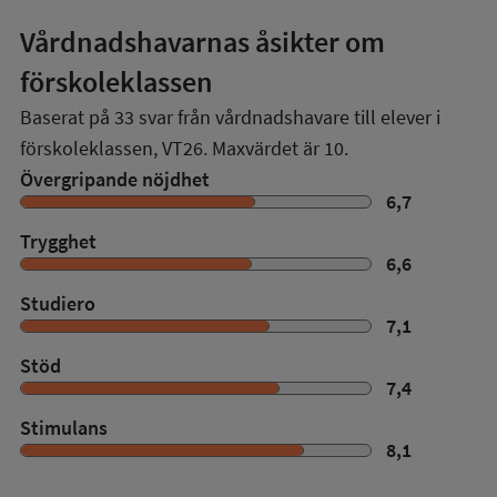
Vårdnadshavarnas åsikter om
förskoleklassen
Baserat på
33
svar från vårdnadshavare till elever i
förskoleklassen,
VT26
. Maxvärdet är 10.
Övergripande nöjdhet
6,7
Trygghet
6,6
Studiero
7,1
Stöd
7,4
Stimulans
8,1