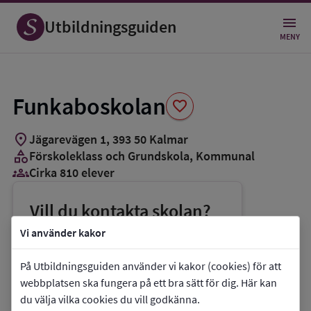
Spara
som
Utbildningsguiden
favorit
MENY
Funkaboskolan
favorite
location_on
Jägarevägen 1
,
393
50
Kalmar
category
Förskoleklass och Grundskola
, Kommunal
groups_3
Cirka 810 elever
Vill du kontakta skolan?
phone
Telefon:
010-3525700
Vi använder kakor
mail
E-post:
funkaboskolan@kalmar.se
På Utbildningsguiden använder vi kakor (cookies) för att
link
Webbplats:
Funkaboskolan
webbplatsen ska fungera på ett bra sätt för dig. Här kan
du välja vilka cookies du vill godkänna.