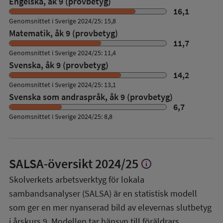
Engelska, åk 9 (provbetyg)
16,1
Genomsnittet i Sverige 2024/25: 15,8
Matematik, åk 9 (provbetyg)
11,7
Genomsnittet i Sverige 2024/25: 11,4
Svenska, åk 9 (provbetyg)
14,2
Genomsnittet i Sverige 2024/25: 13,1
Svenska som andraspråk, åk 9 (provbetyg)
6,7
Genomsnittet i Sverige 2024/25: 8,8
SALSA-översikt
2024/25
info
Visa
mer
Skolverkets arbetsverktyg för lokala
om
sambandsanalyser (SALSA) är en statistisk modell
SALSA-
översikt
som ger en mer nyanserad bild av elevernas slutbetyg
i årskurs 9. Modellen tar hänsyn till föräldrars