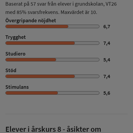
Baserat på
57
svar från elever i grundskolan,
VT26
med
85%
svarsfrekvens. Maxvärdet är 10.
Övergripande nöjdhet
6,7
Trygghet
7,4
Studiero
5,4
Stöd
7,4
Stimulans
5,6
Elever i
årskurs 8
- åsikter om