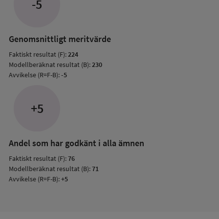
-5
med
mode
resul
Genomsnittligt meritvärde
Faktiskt resultat (F):
224
Modellberäknat resultat (B):
230
Avvikelse (R=F-B):
-5
+5
Andel som har godkänt i alla ämnen
Faktiskt resultat (F):
76
Modellberäknat resultat (B):
71
Avvikelse (R=F-B):
+5