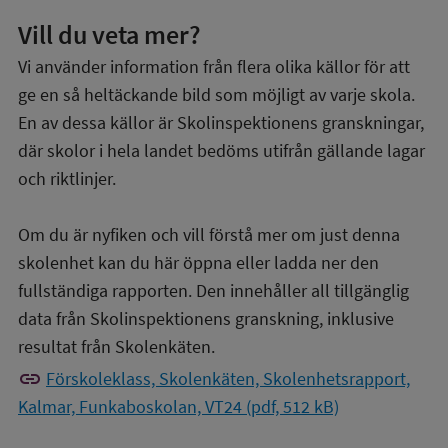
Vill du veta mer?
Vi använder information från flera olika källor för att
ge en så heltäckande bild som möjligt av varje skola.
En av dessa källor är Skolinspektionens granskningar,
där skolor i hela landet bedöms utifrån gällande lagar
och riktlinjer.
Om du är nyfiken och vill förstå mer om just denna
skolenhet kan du här öppna eller ladda ner den
fullständiga rapporten. Den innehåller all tillgänglig
data från Skolinspektionens granskning, inklusive
resultat från Skolenkäten.
link
Förskoleklass, Skolenkäten, Skolenhetsrapport,
Kalmar, Funkaboskolan, VT24 (pdf, 512 kB)