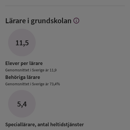
Lärare i grundskolan
info
Visa
mer
om
Lärare
11,5
i
grundskolan
Elever per lärare
Genomsnittet i Sverige är 11,9
Behöriga lärare
Genomsnittet i Sverige är 73,4%
5,4
Speciallärare, antal heltidstjänster