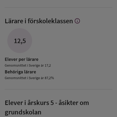
Lärare i förskoleklassen
info
Visa
mer
om
Lärare
12,5
i
förskoleklassen
Elever per lärare
Genomsnittet i Sverige är 17,2
Behöriga lärare
Genomsnittet i Sverige är 87,2%
Elever i
årskurs 5
- åsikter om
grundskolan