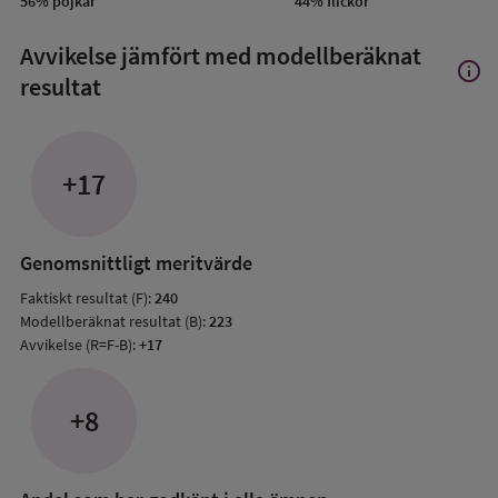
56
%
pojkar
44
%
flickor
Avvikelse jämfört med modellberäknat
info
Visa
resultat
mer
om
Avvik
jämfö
+17
med
mode
resul
Genomsnittligt meritvärde
Faktiskt resultat (F):
240
Modellberäknat resultat (B):
223
Avvikelse (R=F-B):
+17
+8