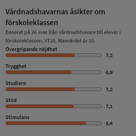
Vårdnadshavarnas åsikter om
förskoleklassen
Baserat på
26
svar från vårdnadshavare till elever i
förskoleklassen,
VT26
. Maxvärdet är 10.
Övergripande nöjdhet
7,2
Trygghet
6,9
Studiero
7,2
Stöd
7,1
Stimulans
8,4