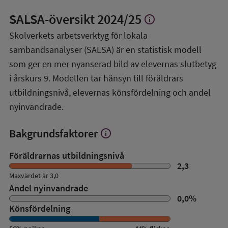
SALSA-översikt
2024/25
info
Visa
mer
Skolverkets arbetsverktyg för lokala
om
sambandsanalyser (SALSA) är en statistisk modell
SALSA-
översikt
som ger en mer nyanserad bild av elevernas slutbetyg
i årskurs 9. Modellen tar hänsyn till föräldrars
utbildningsnivå, elevernas könsfördelning och andel
nyinvandrade.
Bakgrundsfaktorer
info
Visa
mer
om
Föräldrarnas utbildningsnivå
Bakgrundsfaktorer
2,3
Maxvärdet är 3,0
Andel nyinvandrade
0,0
%
Könsfördelning