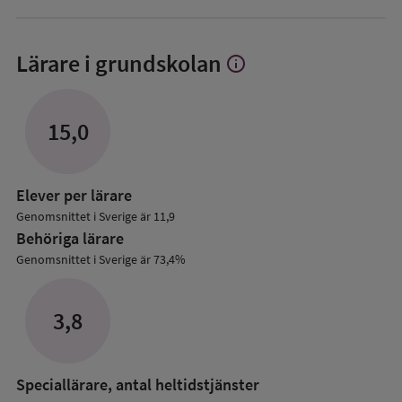
Lärare i grundskolan
info
Visa
mer
om
Lärare
15,0
i
grundskolan
Elever per lärare
Genomsnittet i Sverige är 11,9
Behöriga lärare
Genomsnittet i Sverige är 73,4%
3,8
Speciallärare, antal heltidstjänster