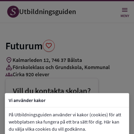
Spara
som
Utbildningsguiden
favorit
MENY
Futurum
favorite
location_on
Kalmarleden 12
,
746
37
Bålsta
category
Förskoleklass och Grundskola
, Kommunal
groups_3
Cirka 920 elever
Vill du kontakta skolan?
phone
Telefon:
0171-52671
Vi använder kakor
mail
E-post:
futurum@edu.habo.se
På Utbildningsguiden använder vi kakor (cookies) för att
link
Webbplats:
Futurum
webbplatsen ska fungera på ett bra sätt för dig. Här kan
du välja vilka cookies du vill godkänna.