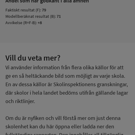
Andel som har godkänt i alla ämnen
Faktiskt resultat (F):
79
Modellberäknat resultat (B):
71
Avvikelse (R=F-B):
+8
Vill du veta mer?
Vi använder information från flera olika källor för att
ge en så heltäckande bild som möjligt av varje skola.
En av dessa källor är Skolinspektionens granskningar,
där skolor i hela landet bedöms utifrån gällande lagar
och riktlinjer.
Om du är nyfiken och vill förstå mer om just denna
skolenhet kan du här öppna eller ladda ner den
fullständiga rapporten. Den innehåller all tillgänglig