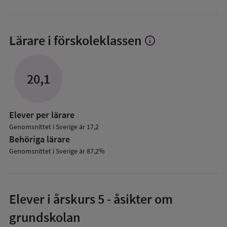
Lärare i förskoleklassen
info
Visa
mer
om
Lärare
20,1
i
förskoleklassen
Elever per lärare
Genomsnittet i Sverige är 17,2
Behöriga lärare
Genomsnittet i Sverige är 87,2%
Elever i
årskurs 5
- åsikter om
grundskolan