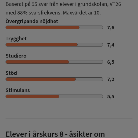
Baserat på
95
svar från elever i grundskolan,
VT26
med
88%
svarsfrekvens. Maxvärdet är 10.
Övergripande nöjdhet
7,6
Trygghet
7,4
Studiero
6,5
Stöd
7,2
Stimulans
5,5
Elever i
årskurs 8
- åsikter om