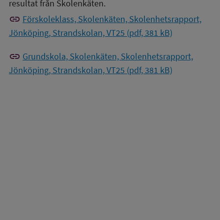
resultat från Skolenkäten.
link
Förskoleklass, Skolenkäten, Skolenhetsrapport,
Jönköping, Strandskolan, VT25 (pdf, 381 kB)
link
Grundskola, Skolenkäten, Skolenhetsrapport,
Jönköping, Strandskolan, VT25 (pdf, 381 kB)