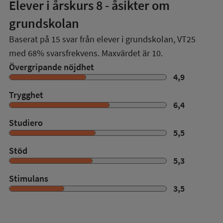
Elever i
årskurs 8
- åsikter om
grundskolan
Baserat på
15
svar från elever i grundskolan,
VT25
med
68%
svarsfrekvens. Maxvärdet är 10.
Övergripande nöjdhet
4,9
Trygghet
6,4
Studiero
5,5
Stöd
5,3
Stimulans
3,5