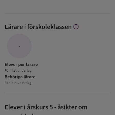
Lärare i förskoleklassen
info
Visa
mer
om
Lärare
-
i
förskoleklassen
Elever per lärare
För litet underlag
Behöriga lärare
För litet underlag
Elever i
årskurs 5
- åsikter om