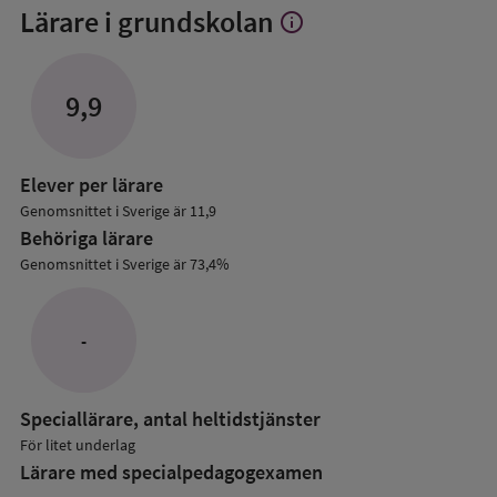
Lärare i grundskolan
info
Visa
mer
om
Lärare
9,9
i
grundskolan
Elever per lärare
Genomsnittet i Sverige är 11,9
Behöriga lärare
Genomsnittet i Sverige är 73,4%
-
Speciallärare, antal heltidstjänster
För litet underlag
Lärare med specialpedagog­examen