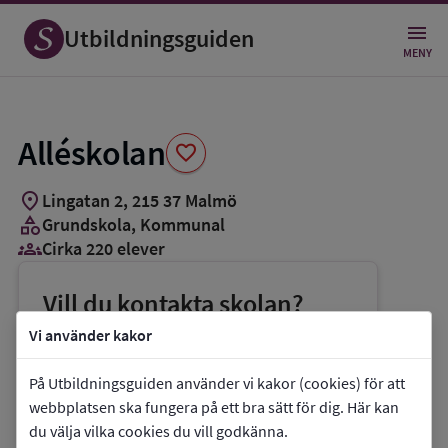
Spara
som
Utbildningsguiden
favorit
MENY
Alléskolan
favorite
location_on
Lingatan 2
,
215
37
Malmö
category
Grundskola
, Kommunal
groups_3
Cirka 220 elever
Vill du kontakta skolan?
phone
Telefon:
0733-381545
Vi använder kakor
mail
E-post:
adm.alleskolan.grf@malmo.se
På Utbildningsguiden använder vi kakor (cookies) för att
link
Webbplats:
Alléskolan
webbplatsen ska fungera på ett bra sätt för dig. Här kan
du välja vilka cookies du vill godkänna.