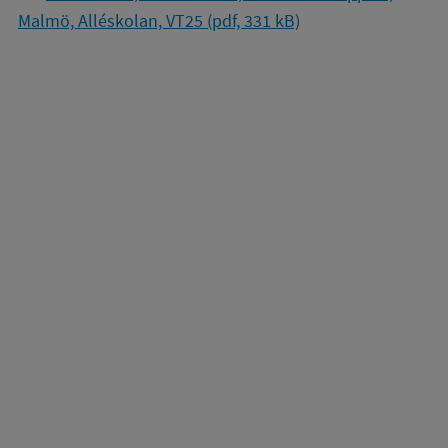
Malmö, Alléskolan, VT25 (pdf, 331 kB)