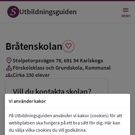
Spara
som
Utbildningsguiden
favorit
MENY
Bråtenskolan
favorite
location_on
Stolpetorpsvägen 78
,
691
54
Karlskoga
category
Förskoleklass och Grundskola
, Kommunal
groups_3
Cirka 230 elever
Vill du kontakta skolan?
phone
Telefon:
0586-61328
Vi använder kakor
mail
E-post:
bratenskolan@karlskoga.se
På Utbildningsguiden använder vi kakor (cookies) för att
link
Webbplats:
Bråtenskolan
webbplatsen ska fungera på ett bra sätt för dig. Här kan
du välja vilka cookies du vill godkänna.