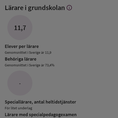
Lärare i grundskolan
info
Visa
mer
om
Lärare
11,7
i
grundskolan
Elever per lärare
Genomsnittet i Sverige är 11,9
Behöriga lärare
Genomsnittet i Sverige är 73,4%
-
Speciallärare, antal heltidstjänster
För litet underlag
Lärare med specialpedagog­examen