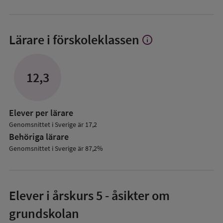
Lärare i förskoleklassen
info
Visa
mer
om
Lärare
12,3
i
förskoleklassen
Elever per lärare
Genomsnittet i Sverige är 17,2
Behöriga lärare
Genomsnittet i Sverige är 87,2%
Elever i
årskurs 5
- åsikter om
grundskolan