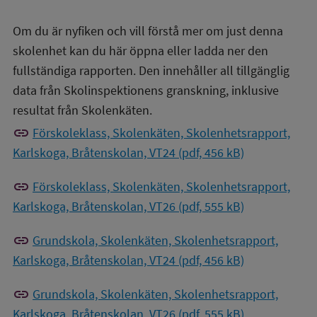
Om du är nyfiken och vill förstå mer om just denna
skolenhet kan du här öppna eller ladda ner den
fullständiga rapporten. Den innehåller all tillgänglig
data från Skolinspektionens granskning, inklusive
resultat från Skolenkäten.
link
Förskoleklass, Skolenkäten, Skolenhetsrapport,
Karlskoga, Bråtenskolan, VT24 (pdf, 456 kB)
link
Förskoleklass, Skolenkäten, Skolenhetsrapport,
Karlskoga, Bråtenskolan, VT26 (pdf, 555 kB)
link
Grundskola, Skolenkäten, Skolenhetsrapport,
Karlskoga, Bråtenskolan, VT24 (pdf, 456 kB)
link
Grundskola, Skolenkäten, Skolenhetsrapport,
Karlskoga, Bråtenskolan, VT26 (pdf, 555 kB)