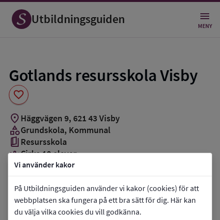
Spara
som
Utbildningsguiden
favorit
MENY
Gotlands resursskola Visby
favorite
location_on
Häggvägen 9
,
621
43
Visby
category
Grundskola
, Kommunal
book_5
Resursskola
groups_3
Cirka 10 elever
Vi använder kakor
Vill du kontakta skolan?
På Utbildningsguiden använder vi kakor (cookies) för att
phone
Telefon:
073-7658431
webbplatsen ska fungera på ett bra sätt för dig. Här kan
du välja vilka cookies du vill godkänna.
mail
E-post:
registrator-bun@gotland.se