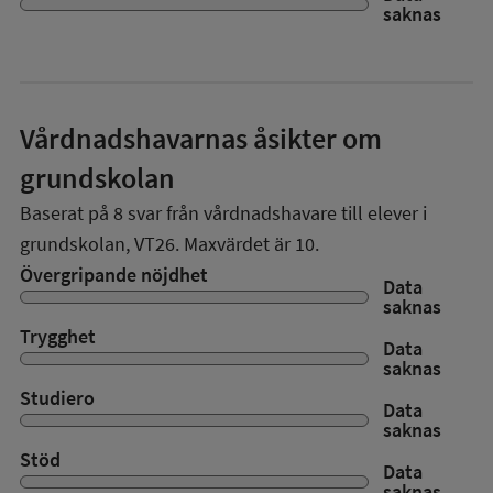
saknas
Vårdnadshavarnas åsikter om
grundskolan
Baserat på
8
svar från vårdnadshavare till elever i
grundskolan,
VT26
. Maxvärdet är 10.
Övergripande nöjdhet
Data
saknas
Trygghet
Data
saknas
Studiero
Data
saknas
Stöd
Data
saknas