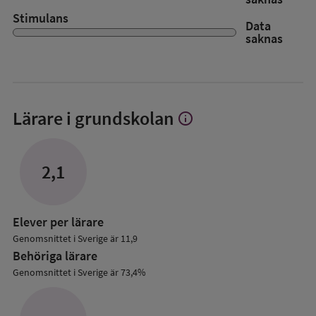
Stimulans
Data
saknas
Lärare i grundskolan
info
Visa
mer
om
Lärare
2,1
i
grundskolan
Elever per lärare
Genomsnittet i Sverige är 11,9
Behöriga lärare
Genomsnittet i Sverige är 73,4%