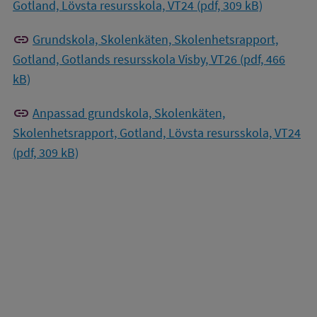
Gotland, Lövsta resursskola, VT24 (pdf, 309 kB)
link
Grundskola, Skolenkäten, Skolenhetsrapport,
Gotland, Gotlands resursskola Visby, VT26 (pdf, 466
kB)
link
Anpassad grundskola, Skolenkäten,
Skolenhetsrapport, Gotland, Lövsta resursskola, VT24
(pdf, 309 kB)