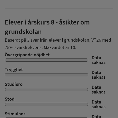
Elever i
årskurs 8
- åsikter om
grundskolan
Baserat på
3
svar från elever i grundskolan,
VT26
med
75%
svarsfrekvens. Maxvärdet är 10.
Övergripande nöjdhet
Data
saknas
Trygghet
Data
saknas
Studiero
Data
saknas
Stöd
Data
saknas
Stimulans
Data