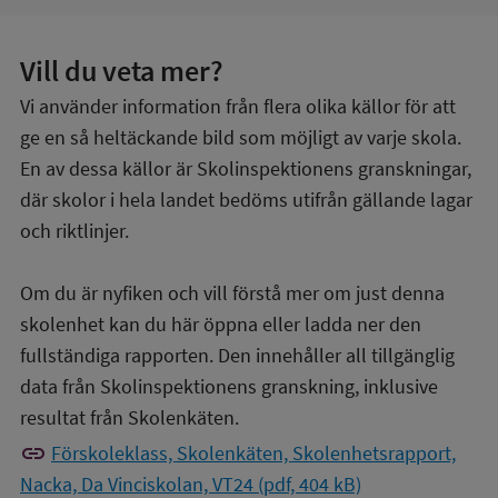
Vill du veta mer?
Vi använder information från flera olika källor för att
ge en så heltäckande bild som möjligt av varje skola.
En av dessa källor är Skolinspektionens granskningar,
där skolor i hela landet bedöms utifrån gällande lagar
och riktlinjer.
Om du är nyfiken och vill förstå mer om just denna
skolenhet kan du här öppna eller ladda ner den
fullständiga rapporten. Den innehåller all tillgänglig
data från Skolinspektionens granskning, inklusive
resultat från Skolenkäten.
link
Förskoleklass, Skolenkäten, Skolenhetsrapport,
Nacka, Da Vinciskolan, VT24 (pdf, 404 kB)