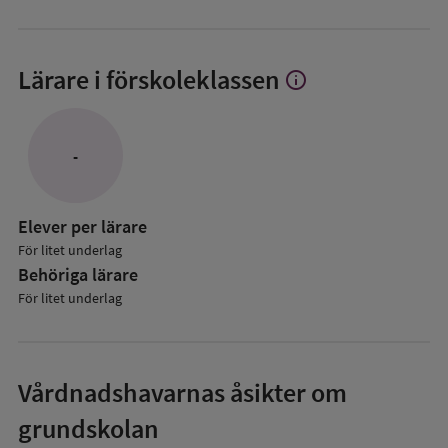
Lärare i förskoleklassen
info
Visa
mer
om
Lärare
-
i
förskoleklassen
Elever per lärare
För litet underlag
Behöriga lärare
För litet underlag
Vårdnadshavarnas åsikter om
grundskolan