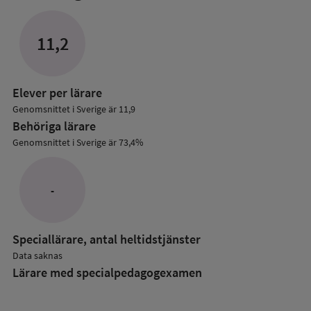
mer
om
Lärare
11,2
i
grundskolan
Elever per lärare
Genomsnittet i Sverige är 11,9
Behöriga lärare
Genomsnittet i Sverige är 73,4%
-
Speciallärare, antal heltidstjänster
Data saknas
Lärare med specialpedagog­examen