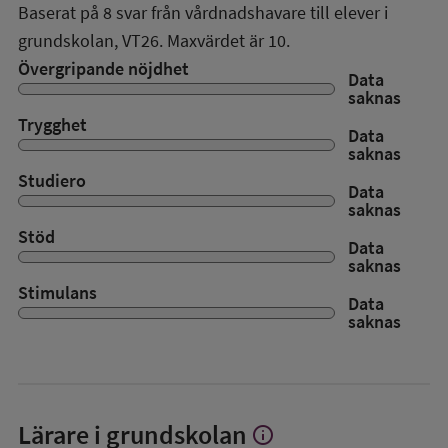
Baserat på
8
svar från vårdnadshavare till elever i
grundskolan,
VT26
. Maxvärdet är 10.
Övergripande nöjdhet
Data
saknas
Trygghet
Data
saknas
Studiero
Data
saknas
Stöd
Data
saknas
Stimulans
Data
saknas
Lärare i grundskolan
info
Visa