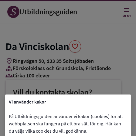
Spara
som
Utbildningsguiden
favorit
MENY
Da Vinciskolan
favorite
location_on
Ringvägen 50
,
133
35
Saltsjöbaden
category
Förskoleklass och Grundskola
, Fristående
groups_3
Cirka 100 elever
Vill du kontakta skolan?
phone
Telefon:
0707-212561
Vi använder kakor
mail
E-post:
niklas.bjeren@davinciskolan.com
På Utbildningsguiden använder vi kakor (cookies) för att
link
Webbplats:
Da Vinciskolan
webbplatsen ska fungera på ett bra sätt för dig. Här kan
du välja vilka cookies du vill godkänna.