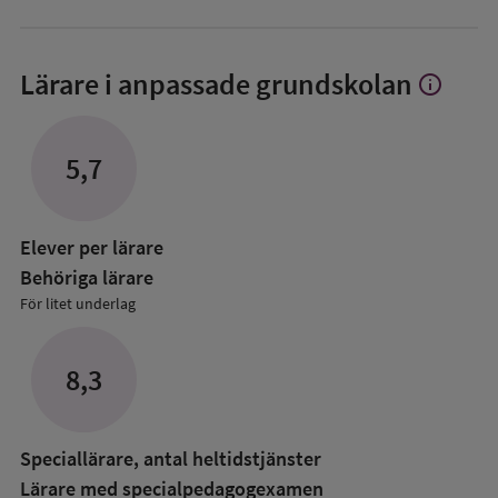
Lärare i anpassade grundskolan
info
Visa
mer
om
Lärare
5,7
i
anpassade
grundskol
Elever per lärare
Behöriga lärare
För litet underlag
8,3
Speciallärare, antal heltidstjänster
Lärare med specialpedagog­examen