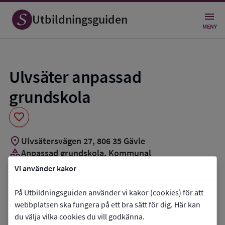
Spara
som
Utbildningsguiden
favorit
MENY
Ulvsäter anpassad
grundskola
favorite
location_on
Ulvsätersvägen 27
,
806
35
Gävle
category
Anpassad grundskola
, Kommunal
Vi använder kakor
Vill du kontakta skolan?
På Utbildningsguiden använder vi kakor (cookies) för att
phone
Telefon:
026-179215
webbplatsen ska fungera på ett bra sätt för dig. Här kan
mail
E-post:
utbildning@gavle.se
du välja vilka cookies du vill godkänna.