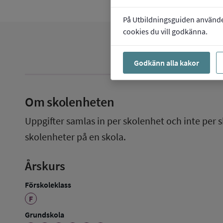
På Utbildningsguiden använder 
cookies du vill godkänna.
Godkänn alla kakor
Om skolenheten
Uppgifter samlas in per skolenhet och inte per s
skolenheter på en skola.
Årskurs
Förskoleklass
F
Grundskola