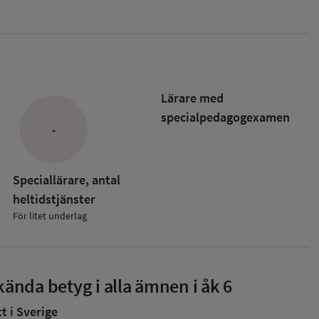
Lärare med
specialpedagog­examen
-
Speciallärare, antal
heltidstjänster
För litet underlag
ända betyg i alla ämnen i åk 6
 i Sverige