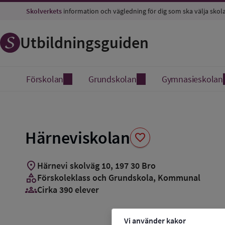
Spara
Skolverkets
information och vägledning för dig som ska välja skol
som
favorit
Utbildningsguiden
Förskolan
Grundskolan
Gymnasieskolan
Härneviskolan
favorite
location_on
Härnevi skolväg 10
,
197
30
Bro
category
Förskoleklass och Grundskola
, Kommunal
groups_3
Cirka 390 elever
Vi använder kakor