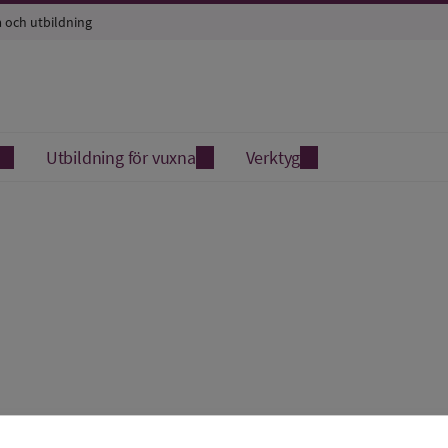
a och utbildning
Utbildning för vuxna
Verktyg