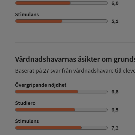
6,0
Stimulans
5,1
Vårdnadshavarnas åsikter om grund
Baserat på
27
svar från vårdnadshavare till elev
Övergripande nöjdhet
6,8
Studiero
6,5
Stimulans
7,2