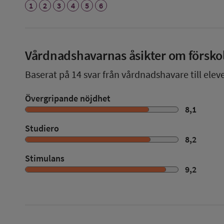
1
2
3
4
5
6
Vårdnadshavarnas åsikter om försko
Baserat på
14
svar från vårdnadshavare till eleve
Övergripande nöjdhet
8,1
Studiero
8,2
Stimulans
9,2