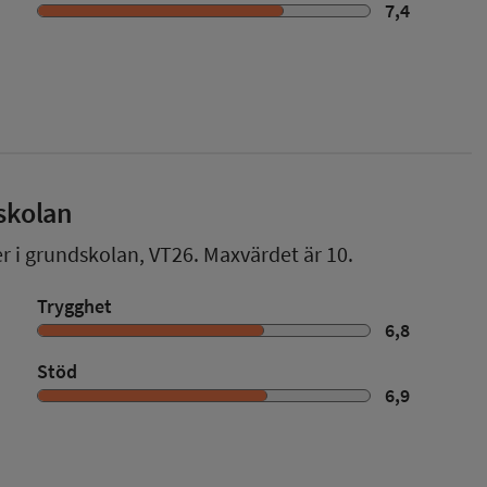
7,4
skolan
er i grundskolan,
VT26
. Maxvärdet är 10.
Trygghet
6,8
Stöd
6,9