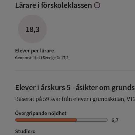
Lärare i förskoleklassen
info
Visa
mer
om
Lärare
18,3
i
förskoleklassen
Elever per lärare
Genomsnittet i Sverige är 17,2
Elever i
årskurs 5
- åsikter om grund
Baserat på
59
svar från elever i grundskolan,
VT
Övergripande nöjdhet
6,7
Studiero