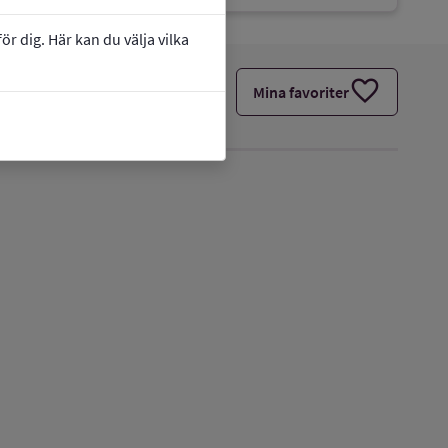
r dig. Här kan du välja vilka
favorite
Mina favoriter