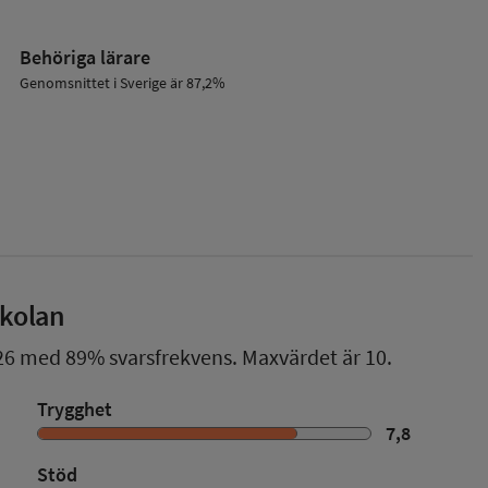
Behöriga lärare
Genomsnittet i Sverige är 87,2%
skolan
26
med
89%
svarsfrekvens. Maxvärdet är 10.
Trygghet
7,8
Stöd