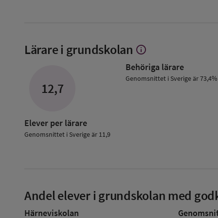
Lärare i grundskolan
info
Visa
mer
Behöriga lärare
om
Lärare
Genomsnittet i Sverige är 73,4%
12,7
i
grundskolan
Elever per lärare
Genomsnittet i Sverige är 11,9
Andel elever i grundskolan med godk
Härneviskolan
Genomsnitt