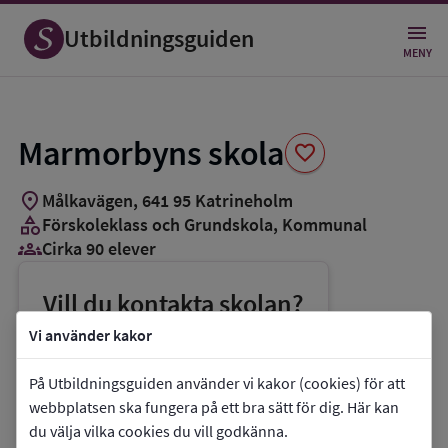
Spara
som
Utbildningsguiden
favorit
MENY
Marmorbyns skola
favorite
location_on
Målkavägen
,
641
95
Katrineholm
category
Förskoleklass och Grundskola
, Kommunal
groups_3
Cirka 90 elever
Vill du kontakta skolan?
phone
Telefon:
0150-19165
Vi använder kakor
mail
E-post:
bou@vingaker.se
På Utbildningsguiden använder vi kakor (cookies) för att
link
Webbplats:
Marmorbyns skola
webbplatsen ska fungera på ett bra sätt för dig. Här kan
du välja vilka cookies du vill godkänna.