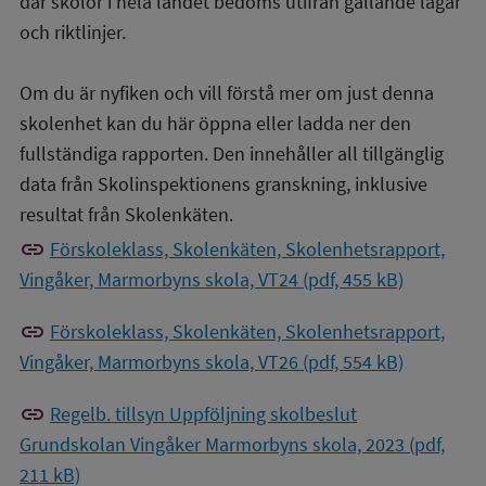
där skolor i hela landet bedöms utifrån gällande lagar
och riktlinjer.
Om du är nyfiken och vill förstå mer om just denna
skolenhet kan du här öppna eller ladda ner den
fullständiga rapporten. Den innehåller all tillgänglig
data från Skolinspektionens granskning, inklusive
resultat från Skolenkäten.
link
Förskoleklass, Skolenkäten, Skolenhetsrapport,
Vingåker, Marmorbyns skola, VT24 (pdf, 455 kB)
link
Förskoleklass, Skolenkäten, Skolenhetsrapport,
Vingåker, Marmorbyns skola, VT26 (pdf, 554 kB)
link
Regelb. tillsyn Uppföljning skolbeslut
Grundskolan Vingåker Marmorbyns skola, 2023 (pdf,
211 kB)