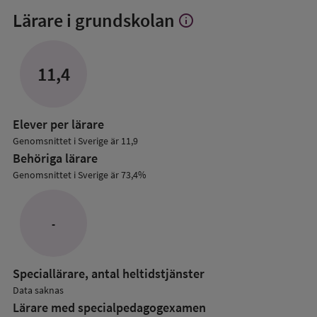
Lärare i grundskolan
info
Visa
mer
om
Lärare
11,4
i
grundskolan
Elever per lärare
Genomsnittet i Sverige är 11,9
Behöriga lärare
Genomsnittet i Sverige är 73,4%
-
Speciallärare, antal heltidstjänster
Data saknas
Lärare med specialpedagog­examen