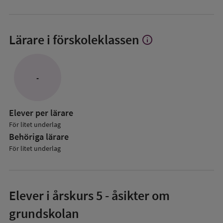
Lärare i förskoleklassen
info
Visa
mer
om
Lärare
-
i
förskoleklassen
Elever per lärare
För litet underlag
Behöriga lärare
För litet underlag
Elever i
årskurs 5
- åsikter om
grundskolan