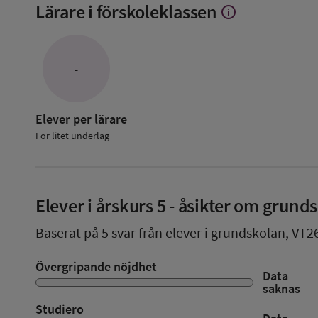
Lärare i förskoleklassen
info
Visa
mer
om
Lärare
i
-
förskoleklassen
Elever per lärare
För litet underlag
Elever i
årskurs 5
- åsikter om grund
Baserat på
5
svar från elever i grundskolan,
VT2
Övergripande nöjdhet
Data
saknas
Studiero