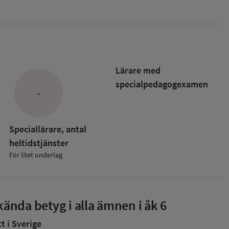
Lärare med
specialpedagog­examen
-
Speciallärare, antal
heltidstjänster
För litet underlag
ända betyg i alla ämnen i åk 6
 i Sverige