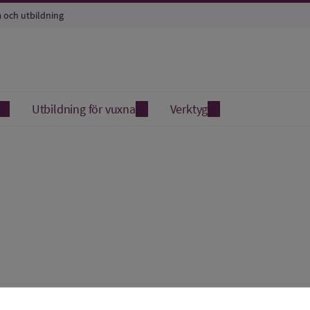
a och utbildning
Utbildning för vuxna
Verktyg