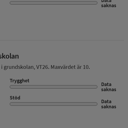
Data
saknas
skolan
r i grundskolan,
VT26
. Maxvärdet är 10.
Trygghet
Data
saknas
Stöd
Data
saknas