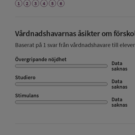
1
2
3
4
5
6
Vårdnadshavarnas åsikter om försko
Baserat på
1
svar från vårdnadshavare till elever
Övergripande nöjdhet
Data
saknas
Studiero
Data
saknas
Stimulans
Data
saknas