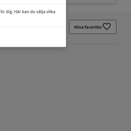
r dig. Här kan du välja vilka
favorite
Mina favoriter