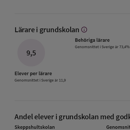
Lärare i grundskolan
info
Visa
mer
Behöriga lärare
om
Lärare
Genomsnittet i Sverige är 73,4%
9,5
i
grundskolan
Elever per lärare
Genomsnittet i Sverige är 11,9
Andel elever i grundskolan med godk
Skeppshultskolan
Genomsnitt