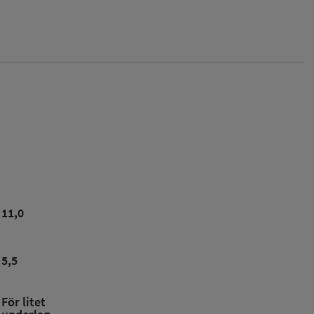
11,0
5,5
För litet