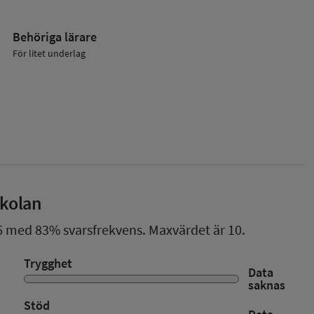
Behöriga lärare
För litet underlag
skolan
6
med
83%
svarsfrekvens. Maxvärdet är 10.
Trygghet
Data
saknas
Stöd