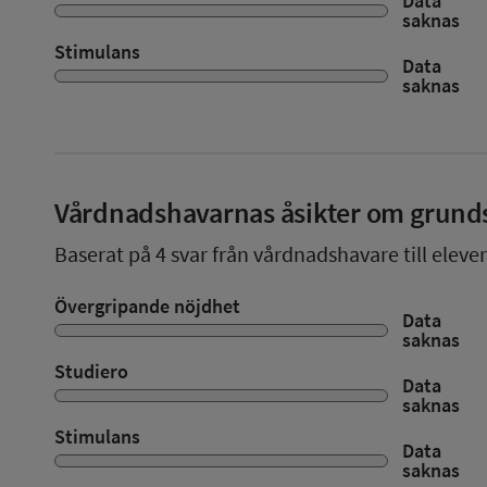
Data
saknas
Stimulans
Data
saknas
Vårdnadshavarnas åsikter om grund
Baserat på
4
svar från vårdnadshavare till eleve
Övergripande nöjdhet
Data
saknas
Studiero
Data
saknas
Stimulans
Data
saknas