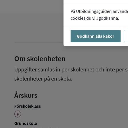
På Utbildningsguiden använder 
cookies du vill godkänna.
Godkänn alla kakor
Om skolenheten
Uppgifter samlas in per skolenhet och inte per s
skolenheter på en skola.
Årskurs
Förskoleklass
F
Grundskola