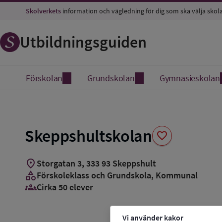
Spara
Skolverkets
information och vägledning för dig som ska välja skol
som
favorit
Utbildningsguiden
Förskolan
Grundskolan
Gymnasieskolan
Skeppshultskolan
favorite
location_on
Storgatan 3
,
333
93
Skeppshult
category
Förskoleklass och Grundskola
, Kommunal
groups_3
Cirka 50 elever
Vi använder kakor