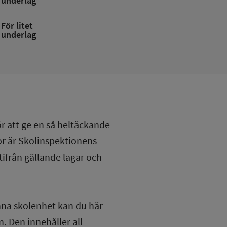
underlag
För litet
underlag
ör att ge en så heltäckande
lor är Skolinspektionens
tifrån gällande lagar och
nna skolenhet kan du här
. Den innehåller all