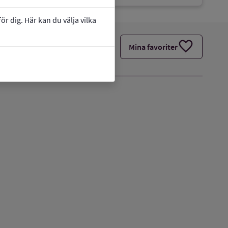
r dig. Här kan du välja vilka
favorite
Mina favoriter