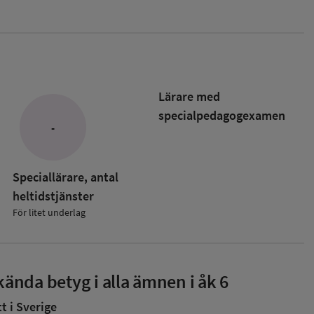
Lärare med
specialpedagog­examen
-
Speciallärare, antal
heltidstjänster
För litet underlag
ända betyg i alla ämnen i åk 6
 i Sverige