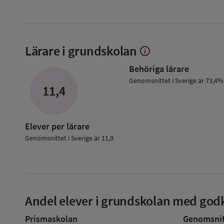
Lärare i grundskolan
info
Visa
mer
Behöriga lärare
om
Lärare
Genomsnittet i Sverige är 73,4%
11,4
i
grundskolan
Elever per lärare
Genomsnittet i Sverige är 11,9
Andel elever i grundskolan med godk
Prismaskolan
Genomsnitt