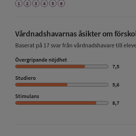
1
2
3
4
5
6
Vårdnadshavarnas åsikter om försko
Baserat på
17
svar från vårdnadshavare till eleve
Övergripande nöjdhet
7,5
Studiero
5,6
Stimulans
8,7