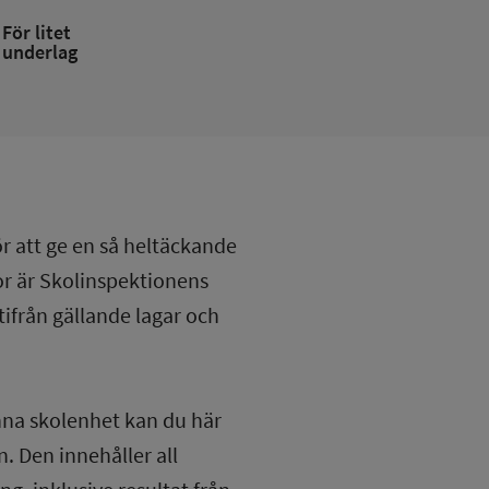
För litet
underlag
ör att ge en så heltäckande
lor är Skolinspektionens
tifrån gällande lagar och
nna skolenhet kan du här
. Den innehåller all