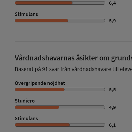
6,4
Stimulans
5,9
Vårdnadshavarnas åsikter om grund
Baserat på
91
svar från vårdnadshavare till elev
Övergripande nöjdhet
5,5
Studiero
4,9
Stimulans
6,1