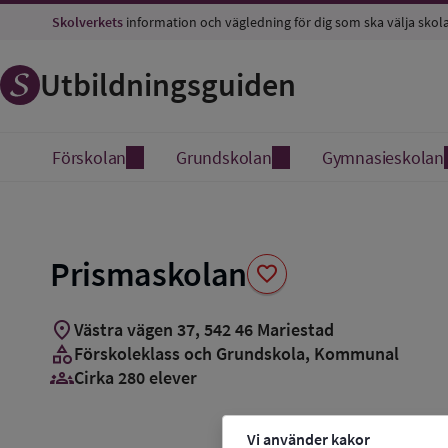
Spara
Skolverkets
information och vägledning för dig som ska välja skol
som
favorit
Utbildningsguiden
Förskolan
Grundskolan
Gymnasieskolan
Prismaskolan
favorite
location_on
Västra vägen 37
,
542
46
Mariestad
category
Förskoleklass och Grundskola
, Kommunal
groups_3
Cirka 280 elever
Vi använder kakor