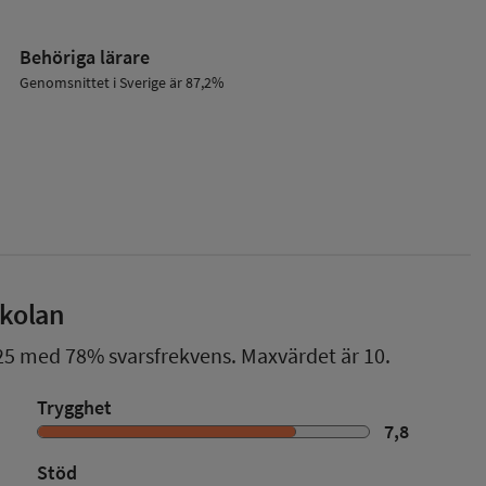
Behöriga lärare
Genomsnittet i Sverige är 87,2%
skolan
25
med
78%
svarsfrekvens. Maxvärdet är 10.
Trygghet
7,8
Stöd