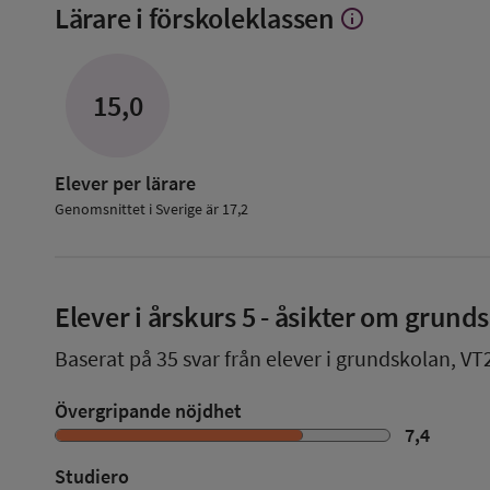
Lärare i förskoleklassen
info
Visa
mer
om
Lärare
15,0
i
förskoleklassen
Elever per lärare
Genomsnittet i Sverige är 17,2
Elever i
årskurs 5
- åsikter om grund
Baserat på
35
svar från elever i grundskolan,
VT
Övergripande nöjdhet
7,4
Studiero