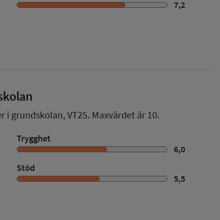
7,2
skolan
er i grundskolan,
VT25
. Maxvärdet är 10.
Trygghet
6,0
Stöd
5,5