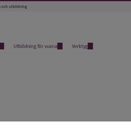
a och utbildning
Utbildning för vuxna
Verktyg