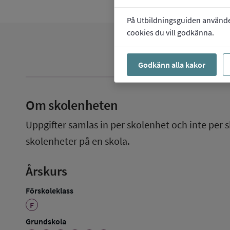
På Utbildningsguiden använder 
cookies du vill godkänna.
Godkänn alla kakor
Om skolenheten
Uppgifter samlas in per skolenhet och inte per s
skolenheter på en skola.
Årskurs
Förskoleklass
F
Grundskola