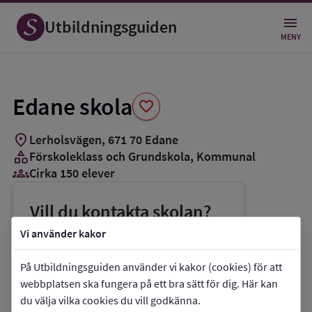
Spara
som
Utbildningsguiden
favorit
MENY
Edane skola
favorite
location_on
Lerholsvägen
,
671
70
Edane
category
Förskoleklass och Grundskola
, Kommunal
groups_3
Cirka 150 elever
Vill du kontakta skolan?
phone
Telefon:
0570-82857
Vi använder kakor
mail
E-post:
skola.utbildning@arvika.se
På Utbildningsguiden använder vi kakor (cookies) för att
link
Webbplats:
Edane skola
webbplatsen ska fungera på ett bra sätt för dig. Här kan
du välja vilka cookies du vill godkänna.