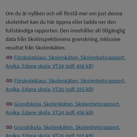
Om du är nyfiken och vill förstå mer om just denna
skolenhet kan du här öppna eller ladda ner den
fullständiga rapporten. Den innehåller all tillgänglig
data från Skolinspektionens granskning, inklusive
resultat från Skolenkäten.
link
Förskoleklass, Skolenkäten, Skolenhetsrapport,
Arvika, Edane skola, VT24 (pdf, 456 kB)
link
Förskoleklass, Skolenkäten, Skolenhetsrapport,
Arvika, Edane skola, VT26 (pdf, 555 kB)
link
Grundskola, Skolenkäten, Skolenhetsrapport,
Arvika, Edane skola, VT24 (pdf, 456 kB)
link
Grundskola, Skolenkäten, Skolenhetsrapport,
Arvika, Edane skola, VT26 (pdf, 555 kB)