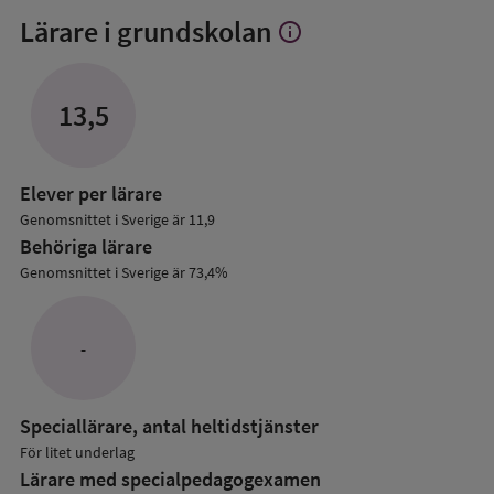
Lärare i grundskolan
info
Visa
mer
om
Lärare
13,5
i
grundskolan
Elever per lärare
Genomsnittet i Sverige är 11,9
Behöriga lärare
Genomsnittet i Sverige är 73,4%
-
Speciallärare, antal heltidstjänster
För litet underlag
Lärare med specialpedagog­examen