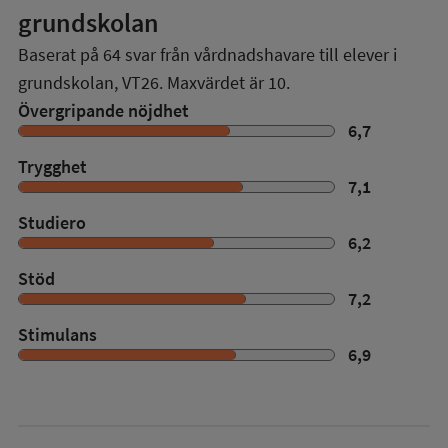
grundskolan
Baserat på
64
svar från vårdnadshavare till elever i
grundskolan,
VT26
. Maxvärdet är 10.
Övergripande nöjdhet
6,7
Trygghet
7,1
Studiero
6,2
Stöd
7,2
Stimulans
6,9