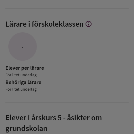
Lärare i förskoleklassen
info
Visa
mer
om
Lärare
-
i
förskoleklassen
Elever per lärare
För litet underlag
Behöriga lärare
För litet underlag
Elever i
årskurs 5
- åsikter om
grundskolan