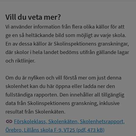
Vill du veta mer?
Vi använder information från flera olika källor för att
ge en så heltäckande bild som möjligt av varje skola.
En av dessa källor är Skolinspektionens granskningar,
där skolor i hela landet bedöms utifrån gällande lagar
och riktlinjer.
Om du är nyfiken och vill förstå mer om just denna
skolenhet kan du här öppna eller ladda ner den
fullständiga rapporten. Den innehåller all tillgänglig
data från Skolinspektionens granskning, inklusive
resultat från Skolenkäten.
link
Förskoleklass, Skolenkäten, Skolenhetsrapport,
Örebro, Lillåns skola F-9, VT25 (pdf, 473 kB)