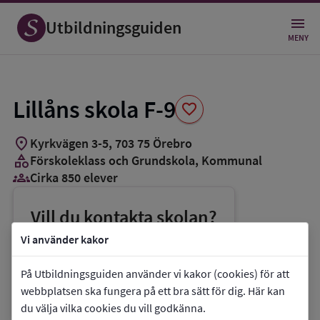
Spara
som
Utbildningsguiden
favorit
MENY
Lillåns skola F-9
favorite
location_on
Kyrkvägen 3-5
,
703
75
Örebro
category
Förskoleklass och Grundskola
, Kommunal
groups_3
Cirka 850 elever
Vill du kontakta skolan?
phone
Telefon:
019-212972
Vi använder kakor
mail
E-post:
lillansskola@orebro.se
På Utbildningsguiden använder vi kakor (cookies) för att
link
Webbplats:
Lillåns skola F-9
webbplatsen ska fungera på ett bra sätt för dig. Här kan
du välja vilka cookies du vill godkänna.