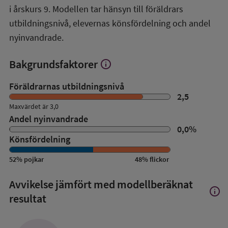
i årskurs 9. Modellen tar hänsyn till föräldrars
utbildningsnivå, elevernas könsfördelning och andel
nyinvandrade.
Bakgrundsfaktorer
info
Visa
mer
om
Föräldrarnas utbildningsnivå
Bakgrundsfaktorer
2,5
Maxvärdet är 3,0
Andel nyinvandrade
0,0
%
Könsfördelning
52
%
pojkar
48
%
flickor
Avvikelse jämfört med modellberäknat
info
Visa
resultat
mer
om
Avvik