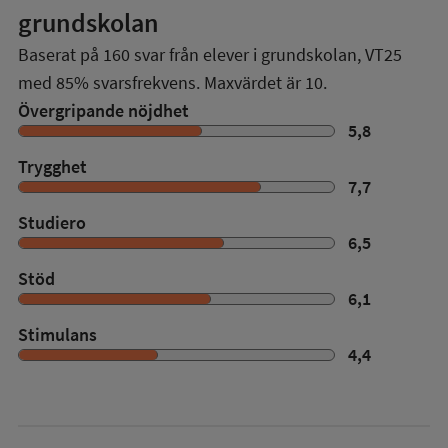
grundskolan
Baserat på
160
svar från elever i grundskolan,
VT25
med
85%
svarsfrekvens. Maxvärdet är 10.
Övergripande nöjdhet
5,8
Trygghet
7,7
Studiero
6,5
Stöd
6,1
Stimulans
4,4