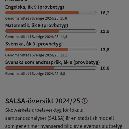
Engelska, åk 9 (provbetyg)
16,2
Genomsnittet i Sverige 2024/25: 15,8
Matematik, åk 9 (provbetyg)
11,9
Genomsnittet i Sverige 2024/25: 11,4
Svenska, åk 9 (provbetyg)
13,8
Genomsnittet i Sverige 2024/25: 13,1
Svenska som andraspråk, åk 9 (provbetyg)
10,8
Genomsnittet i Sverige 2024/25: 8,8
SALSA-översikt
2024/25
info
Visa
mer
Skolverkets arbetsverktyg för lokala
om
sambandsanalyser (SALSA) är en statistisk modell
SALSA-
översikt
som ger en mer nyanserad bild av elevernas slutbetyg