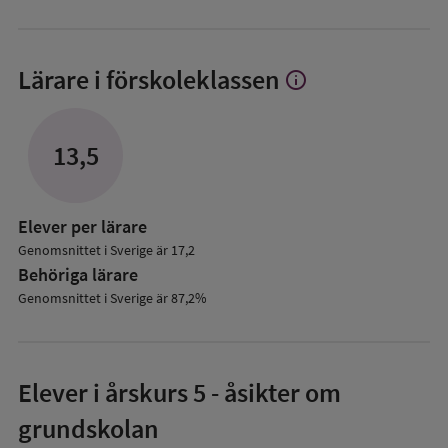
Lärare i förskoleklassen
info
Visa
mer
om
Lärare
13,5
i
förskoleklassen
Elever per lärare
Genomsnittet i Sverige är 17,2
Behöriga lärare
Genomsnittet i Sverige är 87,2%
Elever i
årskurs 5
- åsikter om
grundskolan