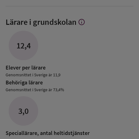
Lärare i grundskolan
info
Visa
mer
om
Lärare
12,4
i
grundskolan
Elever per lärare
Genomsnittet i Sverige är 11,9
Behöriga lärare
Genomsnittet i Sverige är 73,4%
3,0
Speciallärare, antal heltidstjänster