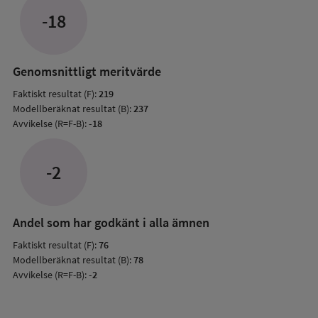
jämfö
-18
med
mode
resul
Genomsnittligt meritvärde
Faktiskt resultat (F):
219
Modellberäknat resultat (B):
237
Avvikelse (R=F-B):
-18
-2
Andel som har godkänt i alla ämnen
Faktiskt resultat (F):
76
Modellberäknat resultat (B):
78
Avvikelse (R=F-B):
-2