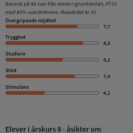
Baserat på
48
svar från elever i grundskolan,
VT25
med
89%
svarsfrekvens. Maxvärdet är 10.
Övergripande nöjdhet
7,7
Trygghet
8,3
Studiero
6,1
Stöd
7,4
Stimulans
4,2
Elever i
årskurs 8
- åsikter om