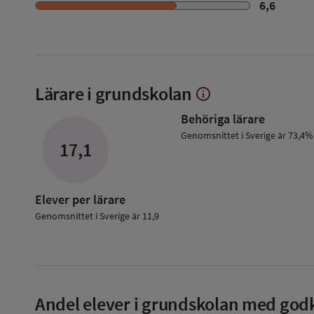
6,6
Lärare i grundskolan
info
Visa
mer
Behöriga lärare
om
Lärare
Genomsnittet i Sverige är 73,4%
17,1
i
grundskolan
Elever per lärare
Genomsnittet i Sverige är 11,9
Andel elever i grundskolan med godk