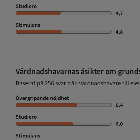
Studiero
4,7
Stimulans
4,8
Vårdnadshavarnas åsikter om grund
Baserat på
256
svar från vårdnadshavare till ele
Övergripande nöjdhet
6,4
Studiero
6,0
Stimulans