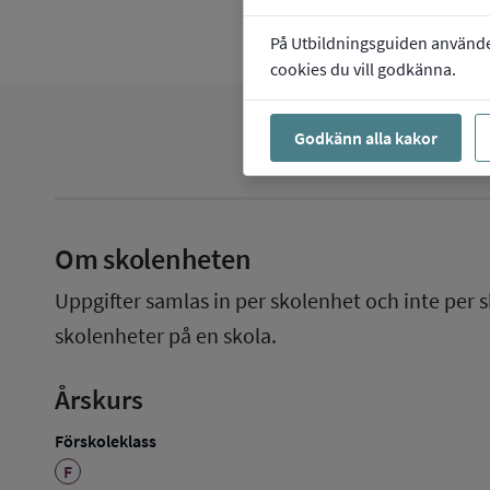
På Utbildningsguiden använder 
cookies du vill godkänna.
Godkänn alla kakor
Om skolenheten
Uppgifter samlas in per skolenhet och inte per s
skolenheter på en skola.
Årskurs
Förskoleklass
F