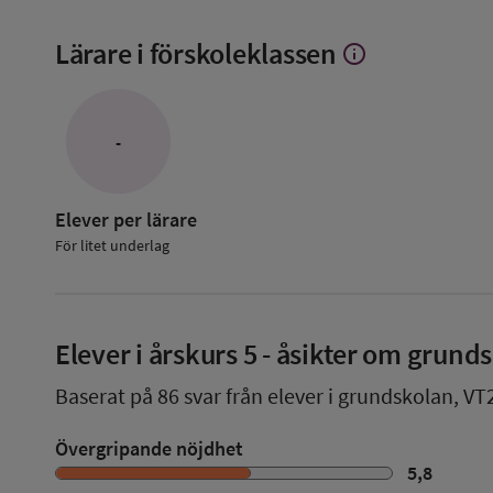
Lärare i förskoleklassen
info
Visa
mer
om
Lärare
i
-
förskoleklassen
Elever per lärare
För litet underlag
Elever i
årskurs 5
- åsikter om grund
Baserat på
86
svar från elever i grundskolan,
VT
Övergripande nöjdhet
5,8