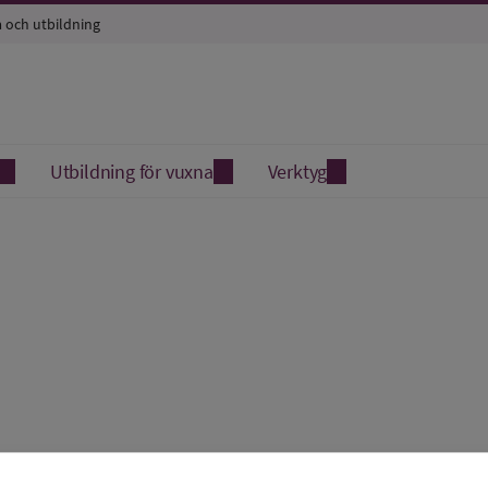
a och utbildning
Utbildning för vuxna
Verktyg