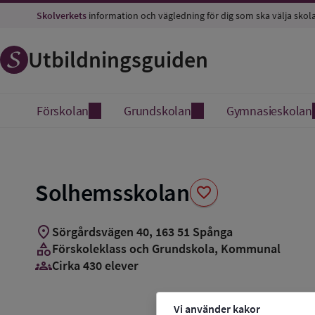
Spara
Skolverkets
information och vägledning för dig som ska välja skol
som
favorit
Utbildningsguiden
Förskolan
Grundskolan
Gymnasieskolan
Solhemsskolan
favorite
location_on
Sörgårdsvägen 40
,
163
51
Spånga
category
Förskoleklass och Grundskola
, Kommunal
groups_3
Cirka 430 elever
Vi använder kakor