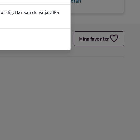
link
Webbplats:
Solhemsskolan
r dig. Här kan du välja vilka
favorite
Mina favoriter