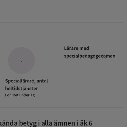
Lärare med
specialpedagog­examen
-
Speciallärare, antal
heltidstjänster
För litet underlag
ända betyg i alla ämnen i åk 6