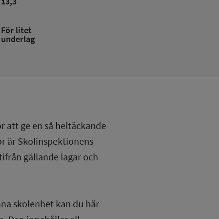
13,3
För litet
underlag
ör att ge en så heltäckande
lor är Skolinspektionens
tifrån gällande lagar och
nna skolenhet kan du här