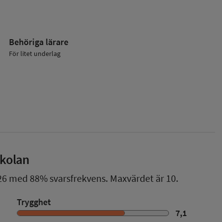
Behöriga lärare
För litet underlag
skolan
26
med
88%
svarsfrekvens. Maxvärdet är 10.
Trygghet
7,1