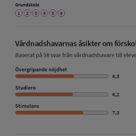
Grundskola
1
2
3
4
5
6
Vårdnadshavarnas åsikter om försko
Baserat på
58
svar från vårdnadshavare till eleve
Övergripande nöjdhet
6,3
Studiero
6,2
Stimulans
7,3