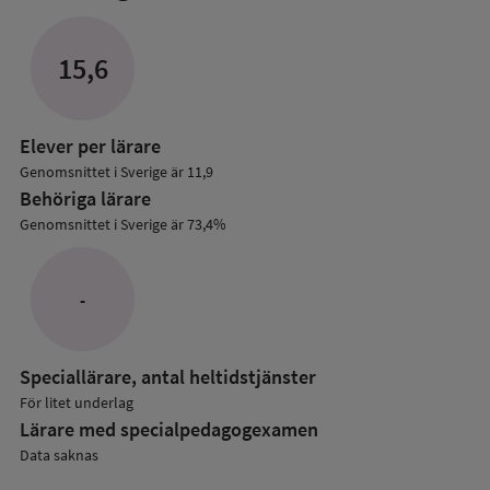
mer
om
Lärare
15,6
i
grundskolan
Elever per lärare
Genomsnittet i Sverige är 11,9
Behöriga lärare
Genomsnittet i Sverige är 73,4%
-
Speciallärare, antal heltidstjänster
För litet underlag
Lärare med specialpedagog­examen
Data saknas