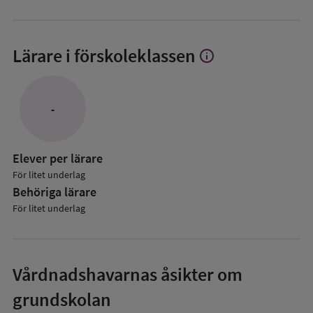
Lärare i förskoleklassen
info
Visa
mer
om
Lärare
-
i
förskoleklassen
Elever per lärare
För litet underlag
Behöriga lärare
För litet underlag
Vårdnadshavarnas åsikter om
grundskolan