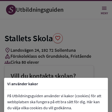
Spara
som
Utbildningsguiden
favorit
MENY
Stallets Skola
favorite
location_on
Landsvägen 24
,
192
72
Sollentuna
category
Förskoleklass och Grundskola
, Fristående
groups_3
Cirka 80 elever
Vill du kontakta skolan?
phone
Telefon:
08-12134881
Vi använder kakor
mail
E-post:
mia.elvero@stalletsskola.com
På Utbildningsguiden använder vi kakor (cookies) för att
link
Webbplats:
Stallets Skola
webbplatsen ska fungera på ett bra sätt för dig. Här kan
du välja vilka cookies du vill godkänna.