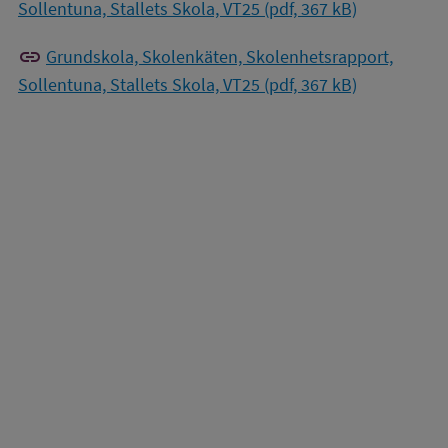
Sollentuna, Stallets Skola, VT25 (pdf, 367 kB)
link
Grundskola, Skolenkäten, Skolenhetsrapport,
Sollentuna, Stallets Skola, VT25 (pdf, 367 kB)