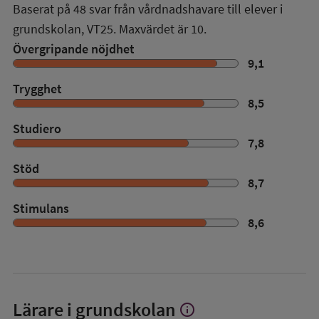
Baserat på
48
svar från vårdnadshavare till elever i
grundskolan,
VT25
. Maxvärdet är 10.
Övergripande nöjdhet
9,1
Trygghet
8,5
Studiero
7,8
Stöd
8,7
Stimulans
8,6
Lärare i grundskolan
info
Visa